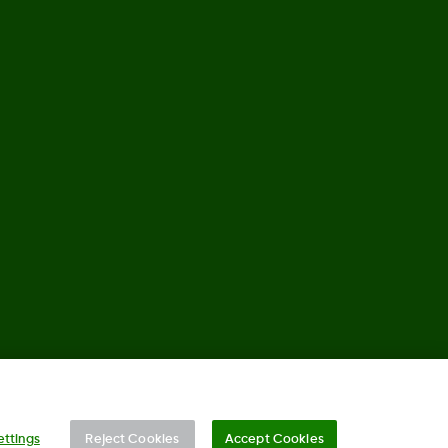
©
2026 Dexcom, Inc. Wszelkie prawa zastrzeżone.
ettings
Reject Cookies
Accept Cookies