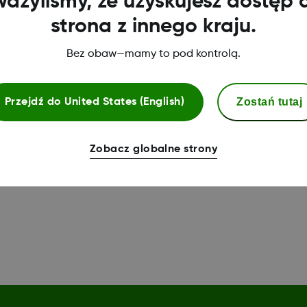
ażyliśmy, że uzyskujesz dostęp 
lefonii komórkowej obsługują transmisję głosu i danych w t
strona z innego kraju.
iwnym razie aplikacja Share nie będzie wysyłać danych podc
ej Share uzupełni wszelkie brakujące informacje o glukozie.
Bez obaw—mamy to pod kontrolą.
ie tak z urządzeniem inteligentnym (urządzeniami inteli
 w instrukcji obsługi urządzenia inteligentnego.
Zostań tutaj
Przejdź do
United States (English)
Zobacz globalne strony