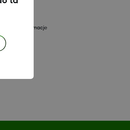
do ta
ym samym czasie
zas połączeń
gentnymi). Informacje