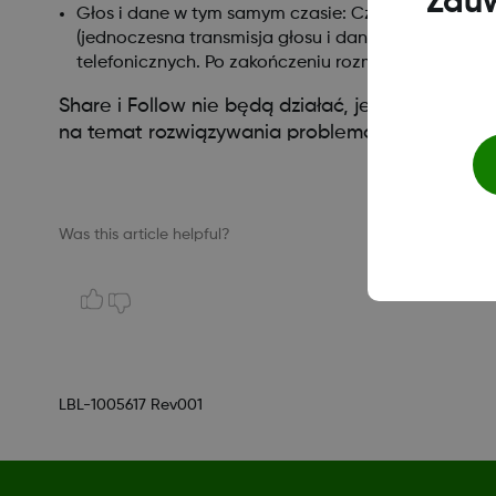
Zauw
Głos i dane w tym samym czasie: Czy operatorzy te
(jednoczesna transmisja głosu i danych)? W przec
telefonicznych. Po zakończeniu rozmowy telefoniczn
Share i Follow nie będą działać, jeśli coś jest n
na temat rozwiązywania problemów można znaleźć
Was this article helpful?
LBL-1005617 Rev001