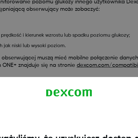
onitorowanie poziomu glukozy innego użytkownika De
tępniającą obserwujący może zobaczyć:
 prędkość i kierunek wzrostu lub spadku poziomu glukozy;
 jak niski lub wysoki poziom.
 obserwującej muszą mieć mobilne połączenie danych l
 ONE+ znajduje się na stronie
dexcom.com/compatibil
 należy pamiętać:
dostępniać informacje o poziomie glukozy i alerty swoim o
owane