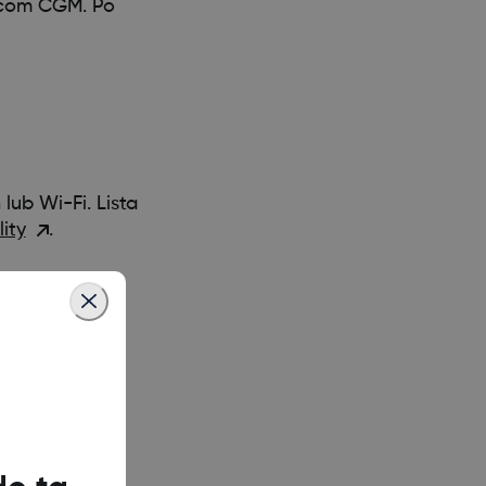
xcom CGM. Po
ub Wi-Fi. Lista
ity
.
bserwatorom.