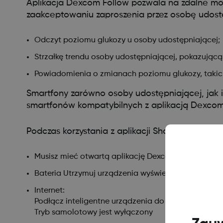
Aplikacja Dexcom Follow pozwala na zdalne m
zaakceptowaniu zaproszenia przez osobę udos
Odczyt poziomu glukozy u osoby udostępniającej;
Strzałkę trendu osoby udostępniającej, pokazującą
Powiadomienia o zmianach poziomu glukozy, takich
Smartfony zarówno osoby udostępniającej, jak i
smartfonów kompatybilnych z aplikacją Dexcom
Podczas korzystania z aplikacji Share lub Follow
Musisz mieć otwartą aplikację Dexcom ONE+, aby u
Bateria Utrzymuj urządzenia wyświetlające naład
Internet:
Podłącz inteligentne urządzenia do Internetu
Tryb samolotowy jest wyłączony