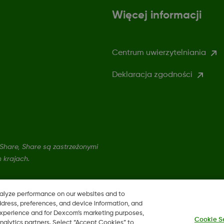
Więcej informacji
Centrum uwierzytelniania
Deklaracja zgodności
hare, Share są zastrzeżonymi
 krajach.
nalyze performance on our websites and to
ddress, preferences, and device information, and
 experience and for Dexcom’s marketing purposes,
Cookie S
nalytics partners. Select “Accept Cookies” to