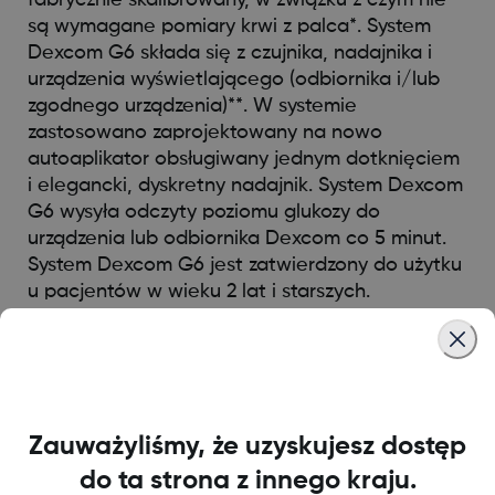
są wymagane pomiary krwi z palca*. System
Dexcom G6 składa się z czujnika, nadajnika i
urządzenia wyświetlającego (odbiornika i/lub
zgodnego urządzenia)**. W systemie
zastosowano zaprojektowany na nowo
autoaplikator obsługiwany jednym dotknięciem
i elegancki, dyskretny nadajnik. System Dexcom
G6 wysyła odczyty poziomu glukozy do
urządzenia lub odbiornika Dexcom co 5 minut.
System Dexcom G6 jest zatwierdzony do użytku
u pacjentów w wieku 2 lat i starszych.
* Jeśli ostrzeżenia oraz odczyty poziomu glukozy z systemu
G6 nie pasują do występujących lub oczekiwanych objawów,
w celu podjęcia decyzji dotyczących leczenia należy użyć
glukometru.
Zauważyliśmy, że uzyskujesz dostęp
** Wykaz najnowszych obsługiwanych urządzeń znajduje się
do ta strona z innego kraju.