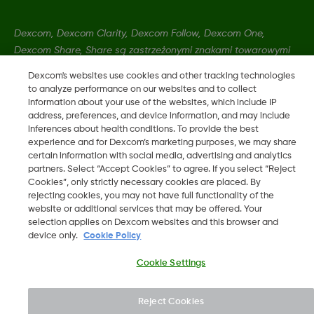
Dexcom, Dexcom Clarity, Dexcom Follow, Dexcom One,
Dexcom Share, Share są zastrzeżonymi znakami towarowymi
w USA i mogą być zarejestrowane w innych krajach.
Dexcom's websites use cookies and other tracking technologies
to analyze performance on our websites and to collect
information about your use of the websites, which include IP
LBL016375 Rev001
address, preferences, and device information, and may include
inferences about health conditions. To provide the best
experience and for Dexcom’s marketing purposes, we may share
certain information with social media, advertising and analytics
©
2026 Dexcom, Inc. Wszelkie prawa zastrzeżone.
partners. Select “Accept Cookies” to agree. If you select “Reject
Cookies”, only strictly necessary cookies are placed. By
rejecting cookies, you may not have full functionality of the
website or additional services that may be offered. Your
Zmień region
selection applies on Dexcom websites and this browser and
PL
device only.
Cookie Policy
Cookie Settings
Reject Cookies