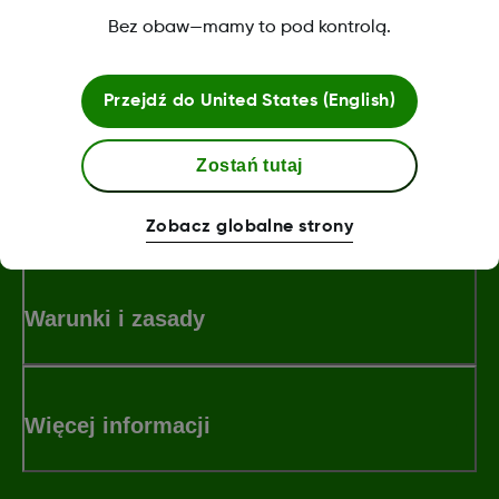
na stronie
http://www.dexcom.com/compatibility
Bez obaw—mamy to pod kontrolą.
Was this article helpful?
Przejdź do
United States (English)
Zostań tutaj
LBL016375 Rev001
Zobacz globalne strony
Warunki i zasady
Więcej informacji