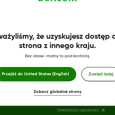
 aktualizacje, które poprawiają komfort użytkowania i
ażyliśmy, że uzyskujesz dostęp 
strona z innego kraju.
Bez obaw—mamy to pod kontrolą.
Zostań tutaj
Przejdź do
United States (English)
Więcej informacji
Zobacz globalne strony
Centrum uwierzytelniania
Deklaracja zgodności