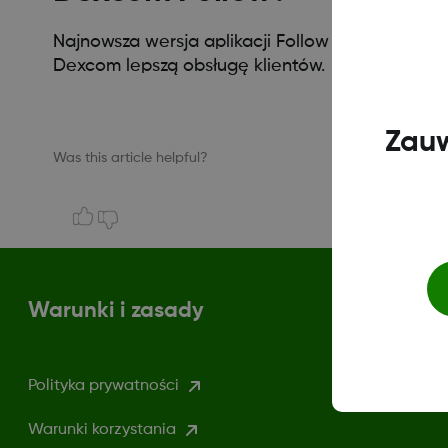
Najnowsza wersja aplikacji Follow zawiera ważne
Dexcom lepszą obsługę klientów.
Zauw
Was this article helpful?
Warunki i zasady
Polityka prywatności
Warunki korzystania