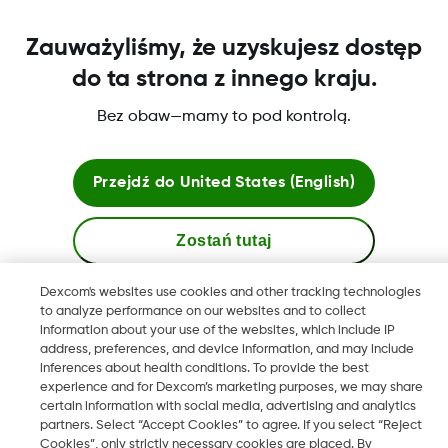
Zauważyliśmy, że uzyskujesz dostęp
do ta strona z innego kraju.
Bez obaw—mamy to pod kontrolą.
Warunki i zasady
Przejdź do
United States (English)
Więcej informacji
Zostań tutaj
Dexcom's websites use cookies and other tracking technologies
Zobacz globalne strony
to analyze performance on our websites and to collect
information about your use of the websites, which include IP
Dexcom, Dexcom Clarity, Dexcom Follow, Dexcom One,
address, preferences, and device information, and may include
Dexcom Share, Share są zastrzeżonymi znakami towarowymi
inferences about health conditions. To provide the best
w USA i mogą być zarejestrowane w innych krajach.
experience and for Dexcom’s marketing purposes, we may share
certain information with social media, advertising and analytics
partners. Select “Accept Cookies” to agree. If you select “Reject
Cookies”, only strictly necessary cookies are placed. By