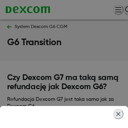
System Dexcom G6 CGM
G6 Transition
Czy Dexcom G7 ma taką samą
refundację jak Dexcom G6?
Refundacja Dexcom G7 jest taka sama jak za
Dexcom G6.
Was this article helpful?