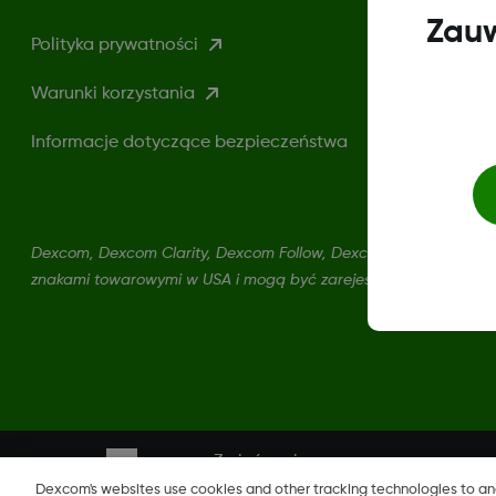
Zauw
Polityka prywatności
Warunki korzystania
Informacje dotyczące bezpieczeństwa
Dexcom, Dexcom Clarity, Dexcom Follow, Dexcom One, Dexcom S
znakami towarowymi w USA i mogą być zarejestrowane w innych
Zmień region
PL
Dexcom's websites use cookies and other tracking technologies to a