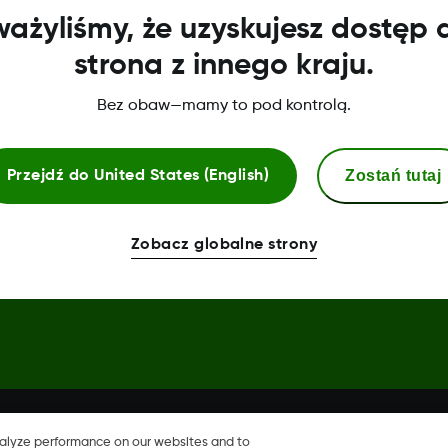
ażyliśmy, że uzyskujesz dostęp 
Centrum uwierzytelniania
strona z innego kraju.
Deklaracja zgodności
Bez obaw—mamy to pod kontrolą.
Zostań tutaj
Przejdź do
United States (English)
hare, Share są zastrzeżonymi
Zobacz globalne strony
 krajach.
nalyze performance on our websites and to