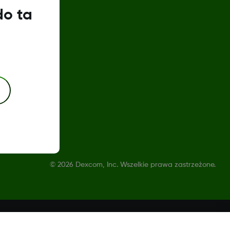
do ta
©
2026 Dexcom, Inc. Wszelkie prawa zastrzeżone.