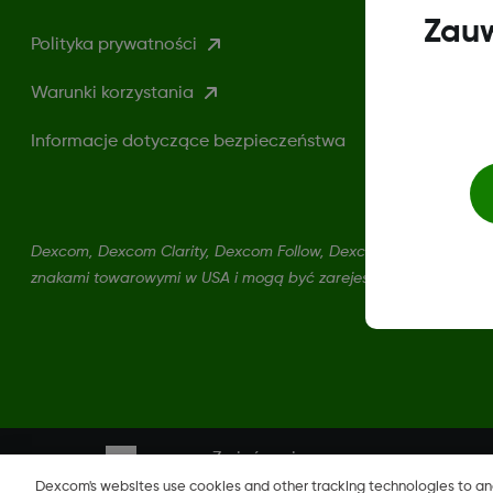
Zauw
Polityka prywatności
Warunki korzystania
Informacje dotyczące bezpieczeństwa
Dexcom, Dexcom Clarity, Dexcom Follow, Dexcom One, Dexcom S
znakami towarowymi w USA i mogą być zarejestrowane w innych
Zmień region
PL
Dexcom's websites use cookies and other tracking technologies to a