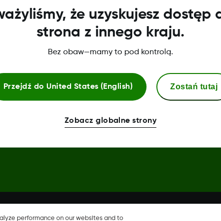
ażyliśmy, że uzyskujesz dostęp 
Centrum uwierzytelniania
strona z innego kraju.
Deklaracja zgodności
Bez obaw—mamy to pod kontrolą.
Zostań tutaj
Przejdź do
United States (English)
hare, Share są zastrzeżonymi
Zobacz globalne strony
 krajach.
nalyze performance on our websites and to