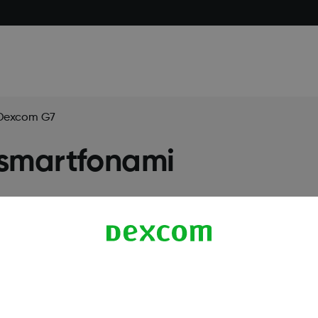
 Dexcom G7
 smartfonami
Więcej informacji