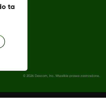
do ta
©
2026 Dexcom, Inc. Wszelkie prawa zastrzeżone.