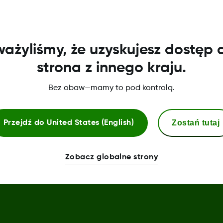
ażyliśmy, że uzyskujesz dostęp 
strona z innego kraju.
Bez obaw—mamy to pod kontrolą.
Więcej informacji
Zostań tutaj
Przejdź do
United States (English)
Centrum uwierzytelniania
Zobacz globalne strony
Deklaracja zgodności