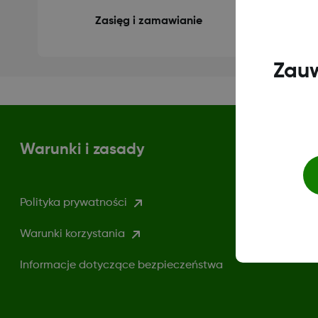
Zasięg i zamawianie
Zauw
Warunki i zasady
Polityka prywatności
Warunki korzystania
Informacje dotyczące bezpieczeństwa