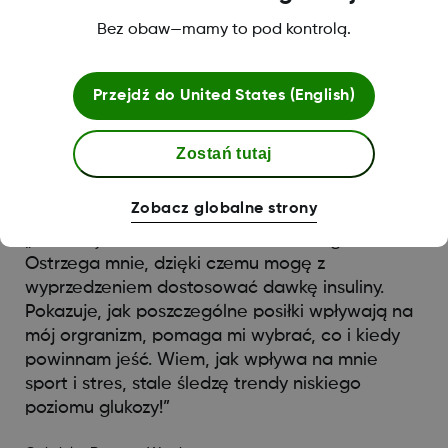
Bez obaw—mamy to pod kontrolą.
Przejdź do
United States (English)
Zostań tutaj
Zobacz globalne strony
„Ten mały sensor pozwala mi ustalać granice.
Ostrzega mnie, dzięki czemu mogę z
wyprzedzeniem dostosować dawkę insuliny.
Pokazuje, jak poszczególne posiłki wpływają na
mój orgranizm, pomaga mi wybrać, co i kiedy
powinnam jeść. Wiem, jak wpływa na mnie
sport i stres, stale śledzę trendy niskiego
poziomu glukozy!”