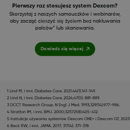
Pierwszy raz stosujesz system Dexcom?
Skorzystaj z naszych samouczków i webinarów,
aby zacząć cieszyć się życiem bez nakłuwania
palców* lub skanowania.
Dowiedz się więcej
1 Lind M, i inni. Diabetes Care. 2021.44(1).141-149.
2 Lind N, i inni. Diabetes Care. 2024;47(5): 881-889.
3 DCCT Research Group. N Engl J Med. 1993;329(14):977-986.
4 Stratton IM, i inni. BMJ. 2000;321(7258):405-412.
5 instrukcje używania systemów Dexcom ONE+ i Dexcom G7, 2023 
6 Beck RW, i inni. JAMA. 2017; 317(4): 371-378