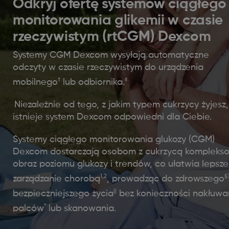
Odkryj ofertę systemów ciągłego
monitorowania glikemii w czasie
rzeczywistym (rtCGM) Dexcom
Systemy CGM Dexcom wysyłają automatyczne
odczyty w czasie rzeczywistym do urządzenia
†
‡
mobilnego
lub odbiornika.
Niezależnie od tego, z jakim typem cukrzycy żyjesz,
istnieje system Dexcom odpowiedni dla Ciebie.
Systemy ciągłego monitorowania glukozy (CGM)
Dexcom dostarczają osobom z cukrzycą kompleks
obraz poziomu glukozy i trendów, co ułatwia lepsze
1,2
§
zarządzanie chorobą
, prowadząc do zdrowszego
||
bezpieczniejszego życia
bez konieczności nakłuwa
*
palców
lub skanowania.