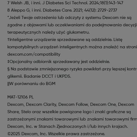
7 Welsh JB, i inni. J Diabetes Sci Technol. 2024;18(1):143-147
8 Aleppo G, i inni. Diabetes Care. 2021; 44(12): 2729-2737
*Jeżeli Twoje ostrzeżenia lub odczyty z systemu Dexcom nie są
zgodne z objawami lub oczekiwaniami do podejmowania decyzji
terapeutycznych należy użyć glukometru.
†Inteligentne urządzenie sprzedawane są oddzielnie. Listę
kompatybilnych urządzeń inteligentnych można znaleźć na stron
dexcom.com/compatibility
‡Opcjonalny odbiornik sprzedawany jest oddzielnie.
§ Na podstawie zmniejszonego ryzyka powikłań przy lepszej kontro
glikemii. Badanie DCCT i UKPDS.
||W porównaniu do BGM
MAT-12106 PL
Dexcom, Dexcom Clarity, Dexcom Follow, Dexcom One, Dexcom
Share, Stelo oraz wszelkie powiązane logo i znaki graficzne są
zastrzeżonymi znakami towarowymi lub znakami towarowymi fir
Dexcom, Inc. w Stanach Zjednoczonych i/lub innych krajach.
©2025 Dexcom, Inc. Wszelkie prawa zastrzeżone.