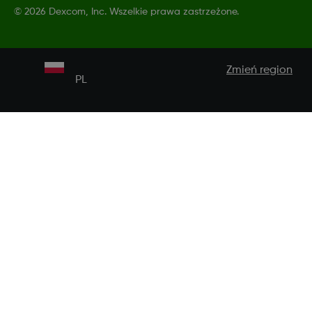
©
2026 Dexcom, Inc. Wszelkie prawa zastrzeżone.
Zmień region
PL