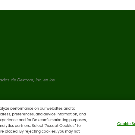
das de Dexcom, Inc. en los
nalyze performance on our websites and to
ddress, preferences, and device information, and
 experience and for Dexcom’s marketing purposes,
Cookie S
nalytics partners. Select “Accept Cookies” to
 are placed. By rejecting cookies, you may not