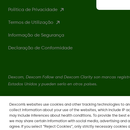
Política de Privacidade
Termos de Utilização
Informação de Segurança
Declaração de Conformidade
Dexcom, Dexcom Follow and Dexcom Clarity son marcas registra
Estados Unidos y pueden serlo en otros países.
Dexcom's websites use cookies and other tracking technologies to a
collect information about your use of the websites, which include IP a
may include inferences about health conditions. To provide the best
we may share certain information with social media, advertising and a
agree. If you select “Reject Cookies”, only strictly necessary cookies