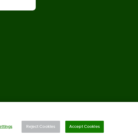
©
2026 Dexcom International Ltd. Todos los derechos reservados.
ettings
Reject Cookies
Accept Cookies