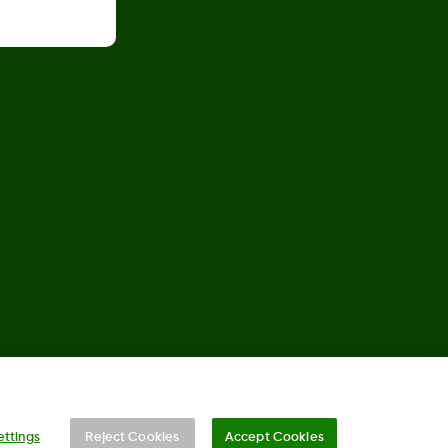
©
2026 Dexcom International Ltd. Todos los derechos reservados.
ettings
Reject Cookies
Accept Cookies