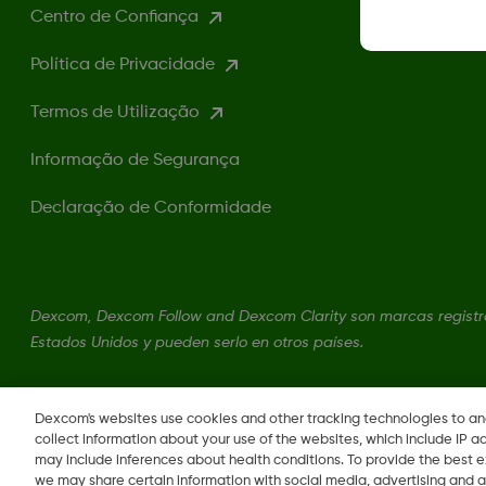
Centro de Confiança
Política de Privacidade
Termos de Utilização
Informação de Segurança
Declaração de Conformidade
Dexcom, Dexcom Follow and Dexcom Clarity son marcas registra
Estados Unidos y pueden serlo en otros países.
LBL014350 Rev 004
Dexcom's websites use cookies and other tracking technologies to a
collect information about your use of the websites, which include IP a
may include inferences about health conditions. To provide the best
we may share certain information with social media, advertising and a