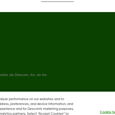
das de Dexcom, Inc. en los
nalyze performance on our websites and to
ddress, preferences, and device information, and
 experience and for Dexcom’s marketing purposes,
Cookie S
nalytics partners. Select “Accept Cookies” to