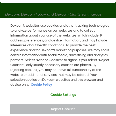
Dexcom, Dexcom Follow and Dexcom Clarity son marcas
registradas de Dexcom, Inc. en los Estados Unidos y pueden
Dexcom's websites use cookies and other tracking technologies
serlo en otros países.
to analyze performance on our websites and to collect
information about your use of the websites, which include IP
address, preferences, and device information, and may include
LBL014350 Rev 004
inferences about health conditions. To provide the best
experience and for Dexcom’s marketing purposes, we may share
certain information with social media, advertising and analytics
©
2026 Dexcom International Ltd. Todos los derechos
partners. Select “Accept Cookies” to agree. If you select “Reject
reservados.
Cookies”, only strictly necessary cookies are placed. By
rejecting cookies, you may not have full functionality of the
website or additional services that may be offered. Your
selection applies on Dexcom websites and this browser and
device only.
Cookie Policy
Mudar Região
PT
Cookie Settings
Reject Cookies