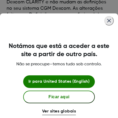
Dexcom CLARITY e não mudam as definições
no seu sistema CGM Dexcom. As alterações
feitas nas Definições por um profissional de
saúde durante uma sessão em clínica aplicam-
se apenas durante a sessão.
Notámos que está a aceder a este
Was this article helpful?
site a partir de outro país.
Não se preocupe—temos tudo sob controlo.
LBL014350 Rev 004
Ir para
United States (English)
Ficar aqui
Termos e políticas
Ver sites globais