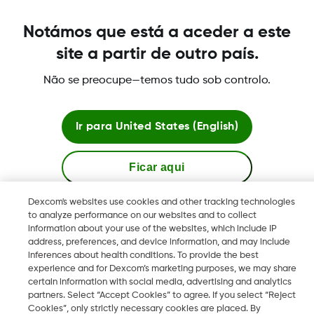
Notámos que está a aceder a este
Was this article helpful?
site a partir de outro país.
Não se preocupe—temos tudo sob controlo.
Ir para
United States (English)
Termos e políticas
Ficar aqui
Dexcom's websites use cookies and other tracking technologies
Ver sites globais
to analyze performance on our websites and to collect
Dexcom, Dexcom Follow and Dexcom Clarity son marcas
information about your use of the websites, which include IP
registradas de Dexcom, Inc. en los Estados Unidos y pueden
address, preferences, and device information, and may include
serlo en otros países.
inferences about health conditions. To provide the best
experience and for Dexcom’s marketing purposes, we may share
certain information with social media, advertising and analytics
partners. Select “Accept Cookies” to agree. If you select “Reject
Cookies”, only strictly necessary cookies are placed. By
©
2026 Dexcom International Ltd. Todos los derechos