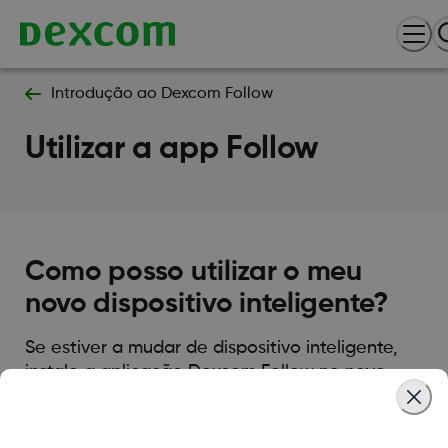
Introdução ao Dexcom Follow
Utilizar a app Follow
Como posso utilizar o meu
novo dispositivo inteligente?
Se estiver a mudar de dispositivo inteligente,
instale a aplicação Dexcom Follow no novo
dispositivo. O Participante tem de eliminá-lo
dos seus Seguidores e, em seguida, voltar a
convidá-lo.