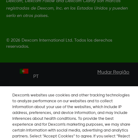
Dexcom, Dexcom Follow and Dexcom Clarity son marcas
registradas de Dexcom, Inc. en los Estados Unidos y pueden
serlo en otros países.
©
2026 Dexcom International Ltd. Todos los derechos
reservados.
Mudar Região
PT
Dexcom's websites use cookies and other tracking technologies
to analyze performance on our websites and to collect
information about your use of the websites, which include IP
address, preferences, and device information, and may include
inferences about health conditions. To provide the best
experience and for Dexcom’s marketing purposes, we may share
certain information with social media, advertising and analytics
partners. Select “Accept Cookies” to agree. If you select “Reject