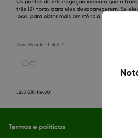
Os pontos de interrogação indicam que o trans
três (3) horas para eles desaparecerem. Se el
local para obter mais assistência.
Was this article helpful?
Notá
LBL013381 Rev001
Termos e políticas