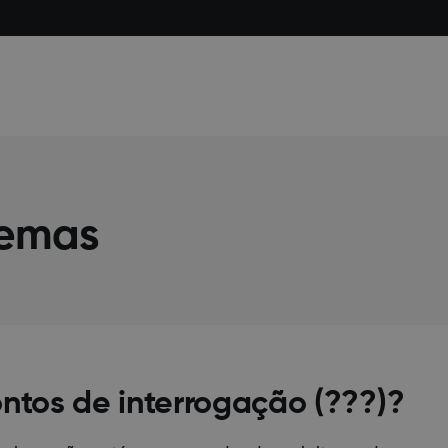
lemas
ontos de interrogação (???)?