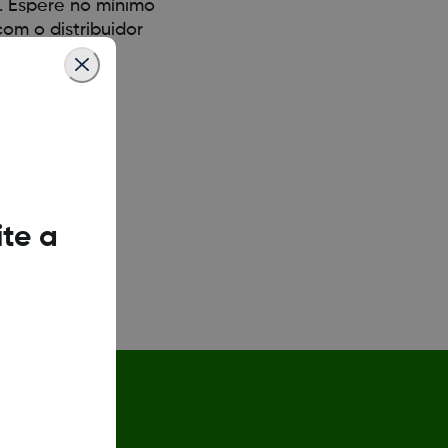
. Espere no mínimo
om o distribuidor
ite a