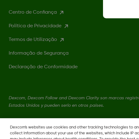
Centro de Confiança
Política de Privacidade
Termos de Utilização
Informação de Segurança
Declaração de Conformidade
Dexcom, Dexcom Follow and Dexcom Clarity son marcas registra
Estados Unidos y pueden serlo en otros países.
LBL013381 Rev001
Dexcom's websites use cookies and other tracking technologies to a
collect information about your use of the websites, which include IP a