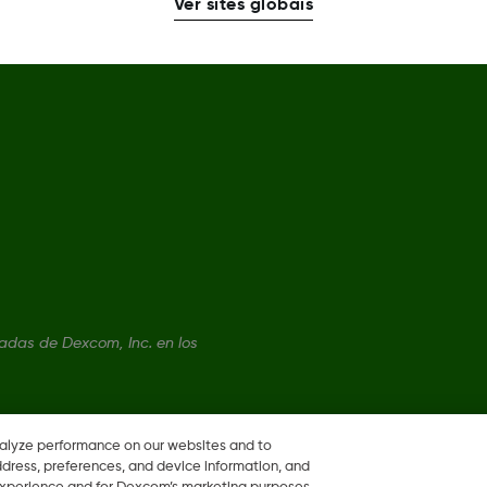
Ver sites globais
das de Dexcom, Inc. en los
nalyze performance on our websites and to
ddress, preferences, and device information, and