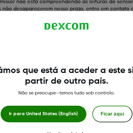
missor não está compreendendo as leituras do sensor
es não desaparecerem nesse prazo, entre em contato c
mos que está a aceder a este s
partir de outro país.
Não se preocupe—temos tudo sob controlo.
Ficar aqui
Ir para
United States (English)