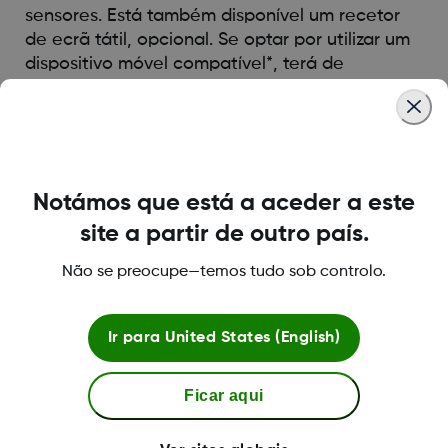
sensores. Está também disponível um recetor
de ecrã tátil, opcional. Se optar por utilizar um
dispositivo móvel compatível*, terá de
transferir a nova Dexcom G6 app.
* Para saber quais os dispositivos suportados mais recentes,
visite
www.dexcom.com/compatibility
Notámos que está a aceder a este
site a partir de outro país.
Was this article helpful?
Não se preocupe—temos tudo sob controlo.
Ir para
United States (English)
LBL016375 Rev001
Ficar aqui
Termos e políticas