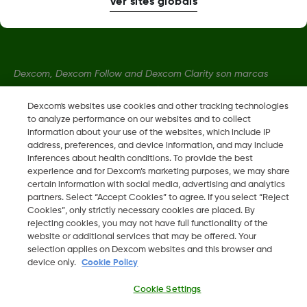
Ver sites globais
Dexcom, Dexcom Follow and Dexcom Clarity son marcas
registradas de Dexcom, Inc. en los Estados Unidos y pueden
serlo en otros países.
Dexcom's websites use cookies and other tracking technologies
to analyze performance on our websites and to collect
information about your use of the websites, which include IP
address, preferences, and device information, and may include
LBL016375 Rev001
inferences about health conditions. To provide the best
experience and for Dexcom’s marketing purposes, we may share
certain information with social media, advertising and analytics
©
2026 Dexcom International Ltd. Todos los derechos
partners. Select “Accept Cookies” to agree. If you select “Reject
reservados.
Cookies”, only strictly necessary cookies are placed. By
rejecting cookies, you may not have full functionality of the
website or additional services that may be offered. Your
selection applies on Dexcom websites and this browser and
device only.
Cookie Policy
Mudar Região
PT
Cookie Settings