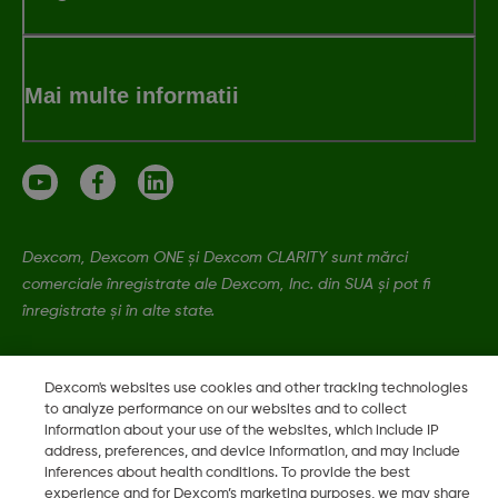
Mai multe informatii
Dexcom, Dexcom ONE și Dexcom CLARITY sunt mărci
comerciale înregistrate ale Dexcom, Inc. din SUA și pot fi
înregistrate și în alte state.
LBL-1005617 Rev001
Dexcom's websites use cookies and other tracking technologies
to analyze performance on our websites and to collect
information about your use of the websites, which include IP
address, preferences, and device information, and may include
©
2026 Dexcom, Inc. Toate drepturile rezervate.
inferences about health conditions. To provide the best
experience and for Dexcom’s marketing purposes, we may share