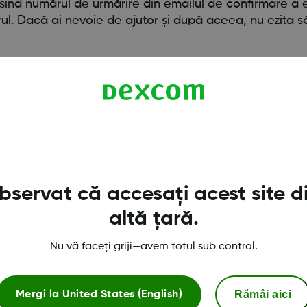
losind numărul de urmărire din emailul de confirmare a 
erul. Dacă ai nevoie de ajutor și după aceea, nu ezita 
servat că accesați acest site d
altă țară.
Nu vă faceți griji—avem totul sub control.
Magazinul Dexcom ONE+
Rămâi aici
Mergi la
United States (English)