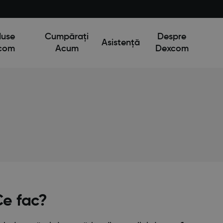
duse
Cumpărați
Despre
Asistență
com
Acum
Dexcom
e fac?