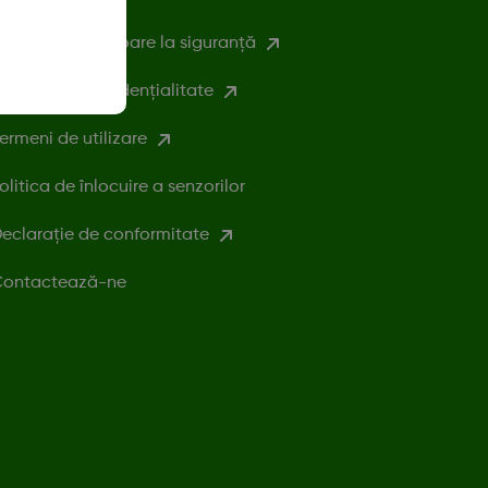
nformații referitoare la siguranță
olitica de confidențialitate
ermeni de utilizare
olitica de înlocuire a senzorilor
eclarație de conformitate
ontactează-ne