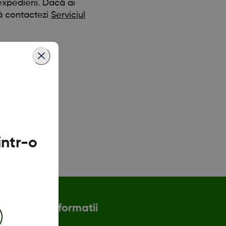
expedierii. Dacă ai
să contactezi
Serviciul
intr-o
Mai multe informatii