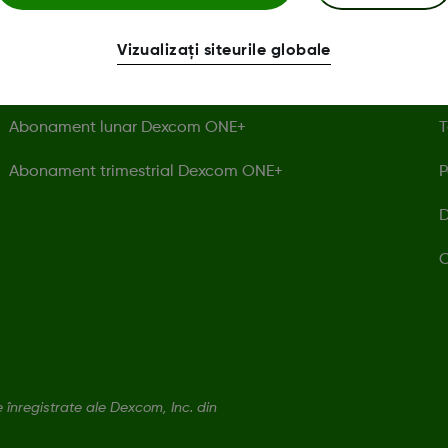
Senzor unic Dexcom ONE+
I
Vizualizați siteurile globale
Receptorul Dexcom ONE+
P
Abonament lunar Dexcom ONE+
T
Abonament trimestrial Dexcom ONE+
P
D
C
nregistrate ale Dexcom, Inc. din