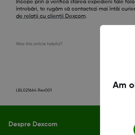
Începe prin a verifica starea expedierii tale fo
întrebări, te rugăm să contactezi mai întâi curi
de relații cu clienții Dexcom
.
Was this article helpful?
Am ob
LBL021664 Rev001
Despre Dexcom