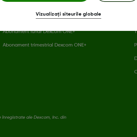
Senzor unic Dexcom ONE+
I
Vizualizați siteurile globale
Receptorul Dexcom ONE+
P
Abonament lunar Dexcom ONE+
T
Abonament trimestrial Dexcom ONE+
P
D
C
nregistrate ale Dexcom, Inc. din