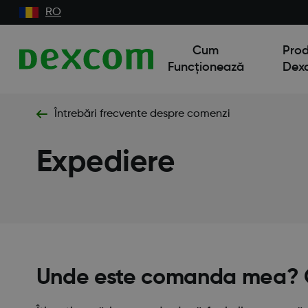
RO
Cum
Pro
Funcționează
Dex
Întrebări frecvente despre comenzi
Expediere
Unde este comanda mea? 