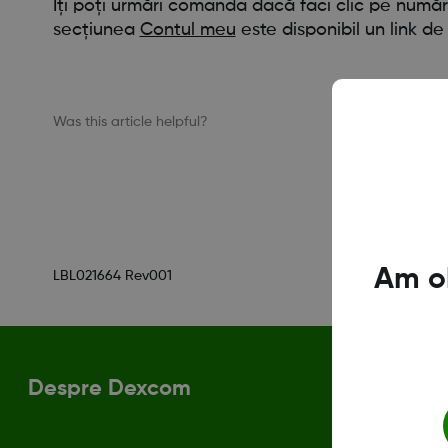
Îți poți urmări comanda dacă faci clic pe număr
secțiunea
Contul meu
este disponibil un link de
Was this article helpful?
Am ob
LBL021664 Rev001
Despre Dexcom