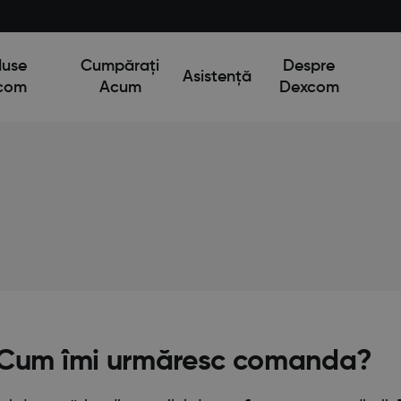
duse
Cumpărați
Despre
Asistență
com
Acum
Dexcom
Cum îmi urmăresc comanda?