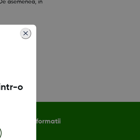
. De asemenea, în
intr-o
Mai multe informatii