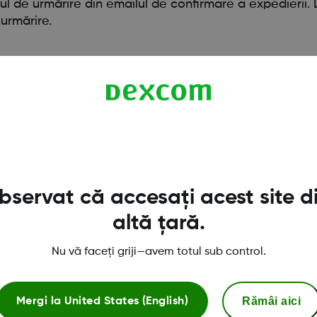
ul de urmărire din emailul de confirmare a expedierii
 urmărire.
servat că accesați acest site d
altă țară.
Nu vă faceți griji—avem totul sub control.
Magazinul Dexcom ONE+
Rămâi aici
Mergi la
United States (English)