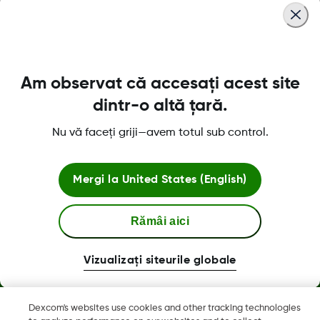
Am observat că accesați acest site
Despre Dexcom
dintr-o altă țară.
Nu vă faceți griji—avem totul sub control.
Magazinul Dexcom ONE+
Mergi la
United States (English)
Rămâi aici
Mai multe informatii
Vizualizați siteurile globale
Dexcom's websites use cookies and other tracking technologies