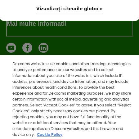
Vizualizați siteurile globale
Mai multe informatii
Dexcom's websites use cookies and other tracking technologies
Dexcom, Dexcom ONE și Dexcom CLARITY sunt mărci
to analyze performance on our websites and to collect
information about your use of the websites, which include IP
comerciale înregistrate ale Dexcom, Inc. din SUA și pot fi
address, preferences, and device information, and may include
înregistrate și în alte state.
inferences about health conditions. To provide the best
experience and for Dexcom’s marketing purposes, we may share
certain information with social media, advertising and analytics
partners. Select “Accept Cookies” to agree. If you select “Reject
©
2026 Dexcom, Inc. Toate drepturile rezervate.
Cookies”, only strictly necessary cookies are placed. By
rejecting cookies, you may not have full functionality of the
website or additional services that may be offered. Your
selection applies on Dexcom websites and this browser and
Modificare regiune
device only.
Cookie Policy
RO