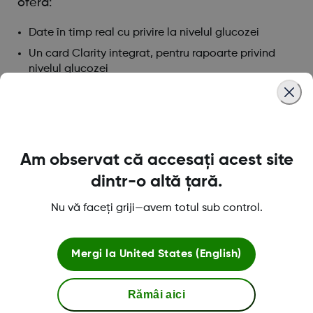
oferă:
Date în timp real cu privire la nivelul glucozei
Un card Clarity integrat, pentru rapoarte privind
nivelul glucozei
Alerte personalizabile cu privire la nivelul glucozei
Was this article helpful?
Am observat că accesați acest site
dintr-o altă țară.
Nu vă faceți griji—avem totul sub control.
Despre Dexcom
Mergi la
United States (English)
Rămâi aici
Magazinul Dexcom ONE+