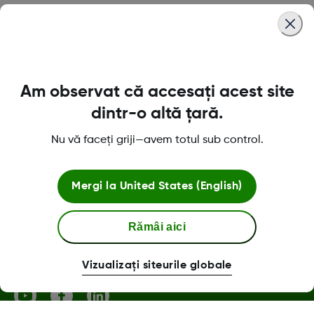
Was this article helpful?
Am observat că accesați acest site
Despre Dexcom
dintr-o altă țară.
Nu vă faceți griji—avem totul sub control.
Magazinul Dexcom ONE+
Mergi la
United States (English)
Rămâi aici
Mai multe informatii
Vizualizați siteurile globale