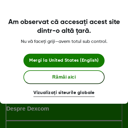
Senzorul nu este testat sau aprobat pentru alte
locuri. Discută cu profesionistul tău din
domeniul sănătății referitor la cel mai bun loc
Am observat că accesați acest site
pentru tine.
dintr-o altă țară.
Nu vă faceți griji—avem totul sub control.
Was this article helpful?
Mergi la
United States (English)
Rămâi aici
LBL021329 Rev001
Vizualizați siteurile globale
Despre Dexcom