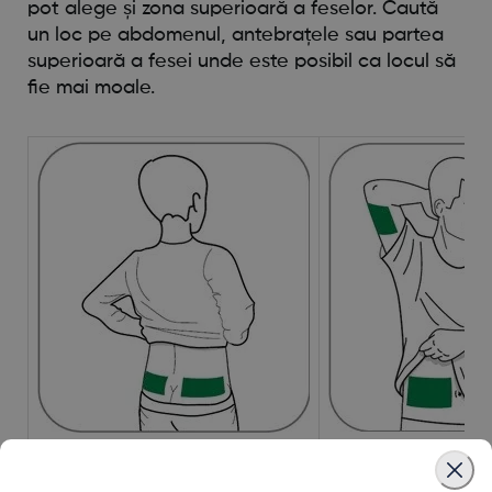
pot alege și zona superioară a feselor. Caută
un loc pe abdomenul, antebrațele sau partea
superioară a fesei unde este posibil ca locul să
fie mai moale.