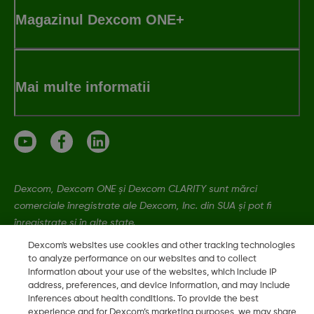
Magazinul Dexcom ONE+
Mai multe informatii
Dexcom, Dexcom ONE și Dexcom CLARITY sunt mărci
comerciale înregistrate ale Dexcom, Inc. din SUA și pot fi
înregistrate și în alte state.
Dexcom's websites use cookies and other tracking technologies
to analyze performance on our websites and to collect
LBL021329 Rev001
information about your use of the websites, which include IP
address, preferences, and device information, and may include
inferences about health conditions. To provide the best
©
2026 Dexcom, Inc. Toate drepturile rezervate.
experience and for Dexcom’s marketing purposes, we may share