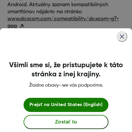
Android. Aktuálny zoznam kompatibilných
smartfónov nájdete na stránke
www.dexcom.com/compatibility/dexcom-g7-
app
.
Was this article helpful?
Všimli sme si, že pristupujete k táto
stránka z inej krajiny.
LBL-1000444 Rev001
Žiadne obavy—we vás podporíme.
Prejsť na
United States (English)
Podmienky a zásady používania
Zostať tu