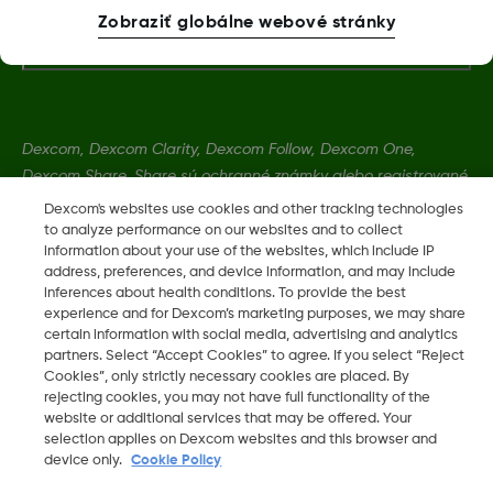
Ďalšie informácie
Zobraziť globálne webové stránky
Dexcom, Dexcom Clarity, Dexcom Follow, Dexcom One,
Dexcom Share, Share sú ochranné známky alebo registrované
ochranné známky v USA a môžu byť registrované aj v iných
Dexcom's websites use cookies and other tracking technologies
krajinách.
to analyze performance on our websites and to collect
information about your use of the websites, which include IP
address, preferences, and device information, and may include
inferences about health conditions. To provide the best
LBL-1000444 Rev001
experience and for Dexcom’s marketing purposes, we may share
certain information with social media, advertising and analytics
partners. Select “Accept Cookies” to agree. If you select “Reject
©
2026 Dexcom, Inc. Všetky práva vyhradené.
Cookies”, only strictly necessary cookies are placed. By
rejecting cookies, you may not have full functionality of the
website or additional services that may be offered. Your
selection applies on Dexcom websites and this browser and
Zmeniť región
device only.
Cookie Policy
SK