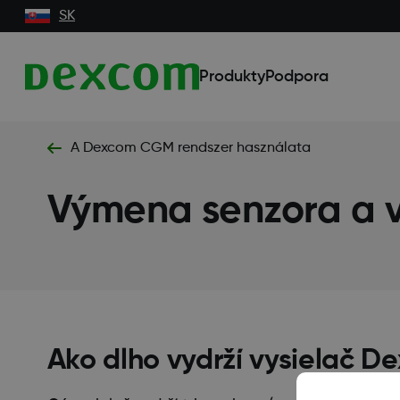
SK
Produkty
Podpora
A Dexcom CGM rendszer használata
Výmena senzora a v
Ako dlho vydrží vysielač 