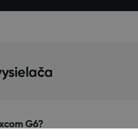
ysielača
Dexcom G6?