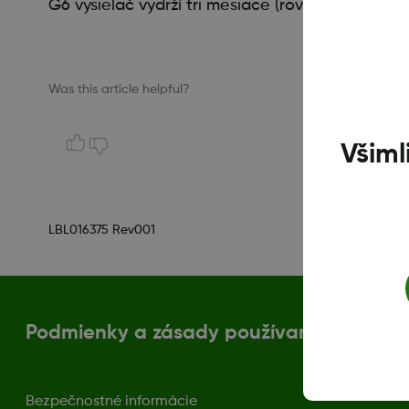
G6 vysielač vydrží tri mesiace (rovnaký ako G5 M
Was this article helpful?
Všiml
LBL016375 Rev001
Podmienky a zásady používania
Bezpečnostné informácie