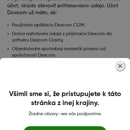
účet, skúste obnoviť prihlasovacie údaje. Účet
Dexcom už máte, ak:
Používate aplikáciu Dexcom CGM.
Doma nahrávate údaje z prijímača Dexcom do
softvéru Dexcom Clarity.
Objednávate spotrebný materiál priamo od
spoločnosti Dexcom.
V prípade potreby
môžete resetovať svoje
používateľské meno a heslo Dexcom
.
Nevytvárajte si druhý účet Dexcom.
Všimli sme si, že pristupujete k táto
stránka z inej krajiny.
Was this article helpful?
Žiadne obavy—we vás podporíme.