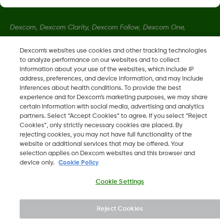
Dexcom, Dexcom Clarity, Dexcom Follow, Dexcom One,
Dexcom Share, Share sú ochranné známky alebo registrované
ochranné známky v USA a môžu byť registrované aj v iných
Dexcom's websites use cookies and other tracking technologies
to analyze performance on our websites and to collect
krajinách.
information about your use of the websites, which include IP
address, preferences, and device information, and may include
inferences about health conditions. To provide the best
LBL016375 Rev001
experience and for Dexcom’s marketing purposes, we may share
certain information with social media, advertising and analytics
partners. Select “Accept Cookies” to agree. If you select “Reject
©
2026 Dexcom, Inc. Všetky práva vyhradené.
Cookies”, only strictly necessary cookies are placed. By
rejecting cookies, you may not have full functionality of the
website or additional services that may be offered. Your
selection applies on Dexcom websites and this browser and
device only.
Cookie Policy
Zmeniť región
SK
Cookie Settings
Reject Cookies