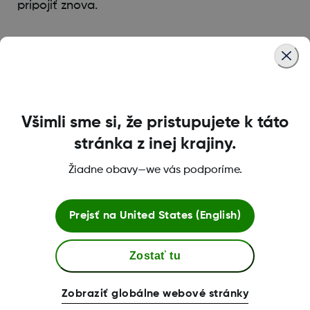
pripojiť znova.
Was this article helpful?
Všimli sme si, že pristupujete k táto
stránka z inej krajiny.
LBL016375 Rev001
Žiadne obavy—we vás podporíme.
Podmienky a zásady používania
Prejsť na
United States (English)
Zostať tu
Ďalšie informácie
Zobraziť globálne webové stránky