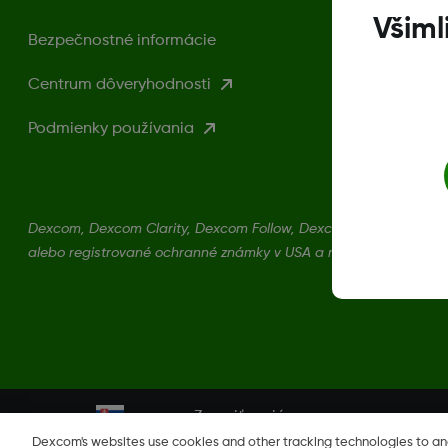
Všiml
Bezpečnostné informácie
Centrum dôveryhodnosti
Podmienky používania
Dexcom, Dexcom Clarity, Dexcom Follow, Dexcom One, Dexcom 
alebo registrované ochranné známky v USA a môžu byť registrova
Zmeniť región
SK
Dexcom's websites use cookies and other tracking technologies to a