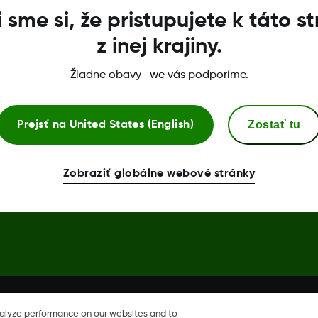
i sme si, že pristupujete k táto s
Zásada ochrany údajov
z inej krajiny.
Vyhlásenie o zhode
Žiadne obavy—we vás podporíme.
Zostať tu
Prejsť na
United States (English)
Share, Share sú ochranné známky
Zobraziť globálne webové stránky
né aj v iných krajinách.
nalyze performance on our websites and to