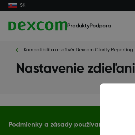
SK
Produkty
Podpora
Kompatibilita a softvér Dexcom Clarity Reporting
Nastavenie zdieľan
Podmienky a zásady používania