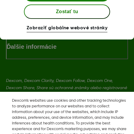
Zostať tu
Podmienky a zásady používania
Zobraziť globálne webové stránky
Ďalšie informácie
Dexcom, Dexcom Clarity, Dexcom Follow, Dexcom One,
Dexcom Share, Share sú ochranné známky alebo registrované
ochranné známky v USA a môžu byť registrované aj v iných
Dexcom's websites use cookies and other tracking technologies
krajinách.
to analyze performance on our websites and to collect
information about your use of the websites, which include IP
address, preferences, and device information, and may include
LBL021770 Rev001
inferences about health conditions. To provide the best
experience and for Dexcom’s marketing purposes, we may share