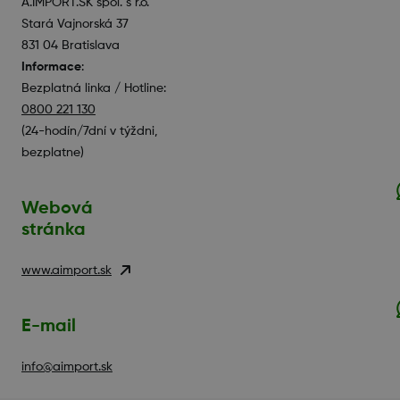
A.IMPORT.SK spol. s r.o.
Stará Vajnorská 37
831 04 Bratislava
Informace
:
Bezplatná linka / Hotline:
0800 221 130
(24-hodín/7dní v týždni,
bezplatne)
Webová
stránka
www.aimport.sk
E-mail
info@aimport.sk