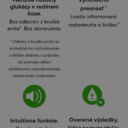
Meranie hladiny
Výnimočná
glukózy v reálnom
†
presnosť
čase.
Lepšie informované
Bez odberov z bruška
‡
rozhodnutia o liečbe.
prsta*. Bez skenovania.
* Odbery z bruška prsta sú
potrebné na rozhodovanie
o liečbe diabetu v prípade,
ak príznaky alebo
očakávania nezodpovedajú
nameraným hodnotám.
Overené výsledky.
Intuitívne funkcie.