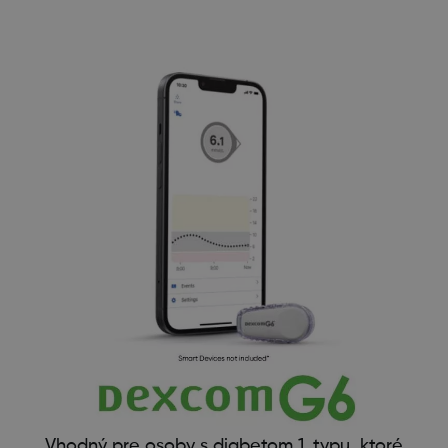
Vhodný pre osoby s diabetom 1. typu, ktoré