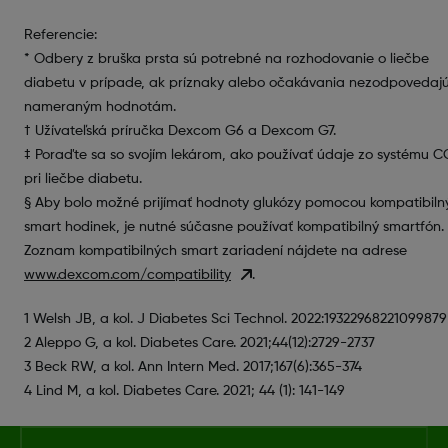
Referencie:
* Odbery z bruška prsta sú potrebné na rozhodovanie o liečbe
diabetu v prípade, ak príznaky alebo očakávania nezodpovedaj
nameraným hodnotám.
† Užívateľská príručka Dexcom G6 a Dexcom G7.
‡ Poraďte sa so svojím lekárom, ako používať údaje zo systému 
pri liečbe diabetu.
§ Aby bolo možné prijímať hodnoty glukózy pomocou kompatibiln
smart hodinek, je nutné súčasne používať kompatibilný smartfón.
Zoznam kompatibilných smart zariadení nájdete na adrese
www.dexcom.com/compatibility
.
1 Welsh JB, a kol. J Diabetes Sci Technol. 2022:19322968221099879
2 Aleppo G, a kol. Diabetes Care. 2021;44(12):2729-2737
3 Beck RW, a kol. Ann Intern Med. 2017;167(6):365-374
4 Lind M, a kol. Diabetes Care. 2021; 44 (1): 141-149