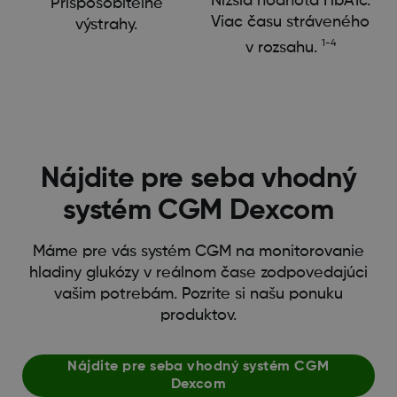
Nižšia hodnota HbA1c.
Prispôsobiteľné
Viac času stráveného
výstrahy.
1-4
v rozsahu.
Nájdite pre seba vhodný
systém CGM Dexcom
Máme pre vás systém CGM na monitorovanie
hladiny glukózy v reálnom čase zodpovedajúci
vašim potrebám. Pozrite si našu ponuku
produktov.
Nájdite pre seba vhodný systém CGM
Dexcom