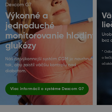
Dexcom G7
Výkonné a
Vä
li
jednoduché
monitorovanie hladiny
Urob
bez 
glukózy
* Odb
o lieč
Náš najvýkonnejší systém CGM je navrhnutý
očaká
tak, aby zaistil väčšiu kontrolu nad
diabetom.
Viac informácií o systéme Dexcom G7