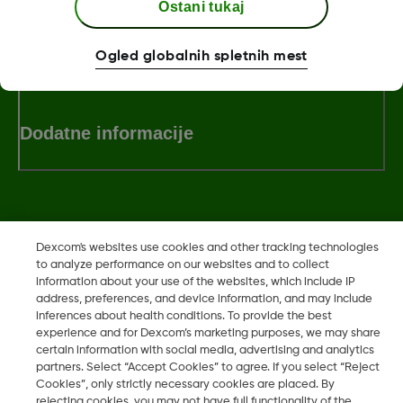
Ostani tukaj
Pogoji poslovanja
Ogled globalnih spletnih mest
Dodatne informacije
Dexcom, Dexcom Clarity, Dexcom Follow, Dexcom One,
Dexcom's websites use cookies and other tracking technologies
Dexcom Share, Share so registrirane blagovne znamke družbe
to analyze performance on our websites and to collect
Dexcom, Inc. v ZDA ter so lahko registrirane tudi v drugih
information about your use of the websites, which include IP
address, preferences, and device information, and may include
državah.
inferences about health conditions. To provide the best
experience and for Dexcom’s marketing purposes, we may share
certain information with social media, advertising and analytics
partners. Select “Accept Cookies” to agree. If you select “Reject
©
2026 Dexcom, Inc. Vse pravice pridržane.
Cookies”, only strictly necessary cookies are placed. By
rejecting cookies, you may not have full functionality of the