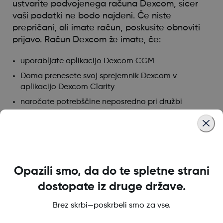
ustvarite podvojenega računa Dexcom, sicer
vaši podatki ne bodo najdeni. Če niste
prepričani, ali imate račun, poskusite obnoviti
prijavo. Račun Dexcom že imate, če:
uporabljate aplikacijo Dexcom CGM
Doma prenesete svoj sprejemnik Dexcom v
aplikacijo Dexcom Clarity
naročate potrebščine neposredno pri družbi
Dexcom
Po potrebi lahko
ponastavite svoje uporabniško
ime in geslo Dexcom
. Ne ustvarjajte drugega
računa Dexcom.
Opazili smo, da do te spletne strani
dostopate iz druge države.
Was this article helpful?
Brez skrbi—poskrbeli smo za vse.