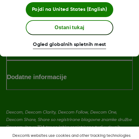
Pojdi na
United States (English)
MAT-0863 REV001
Ostani tukaj
Ogled globalnih spletnih mest
Pogoji poslovanja
Dodatne informacije
Dexcom, Dexcom Clarity, Dexcom Follow, Dexcom One,
Dexcom Share, Share so registrirane blagovne znamke družbe
Dexcom, Inc. v ZDA ter so lahko registrirane tudi v drugih
državah.
Dexcom's websites use cookies and other tracking technologies