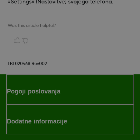
»Settings« (Nastavitve) svojega telefona.
Was this article helpful?
LBL020468 Rev002
Pogoji poslovanja
Dodatne informacije