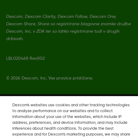
Dexcom, Dexcom Clarity, Dexcom Follow, Dexcom One,
Dexcom Share, Share so registrirane blagovne znamke družbe
Dexcom, Inc. v ZDA ter so lahko registrirane tudi v drugih
državah.
LBL020468 Rev002
©
2026 Dexcom, Inc. Vse pravice pridržane.
Spremeni Regijo
Dexcom's websites use cookies and other tracking technologies
SI
to analyze performance on our websites and to collect
information about your use of the websites, which include IP
address, preferences, and device information, and may include
inferences about health conditions. To provide the best
experience and for Dexcom’s marketing purposes, we may share