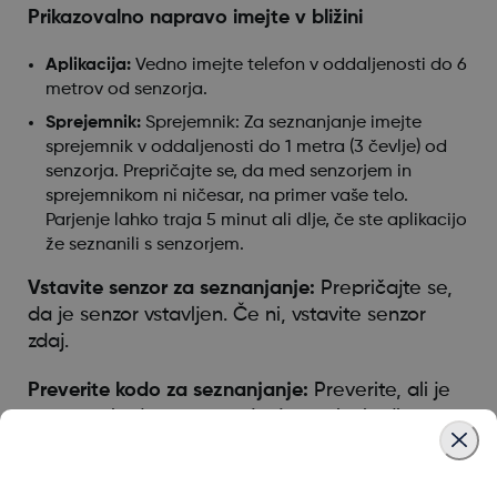
Prikazovalno napravo imejte v bližini
Aplikacija:
Vedno imejte telefon v oddaljenosti do 6
metrov od senzorja.
Sprejemnik:
Sprejemnik: Za seznanjanje imejte
sprejemnik v oddaljenosti do 1 metra (3 čevlje) od
senzorja. Prepričajte se, da med senzorjem in
sprejemnikom ni ničesar, na primer vaše telo.
Parjenje lahko traja 5 minut ali dlje, če ste aplikacijo
že seznanili s senzorjem.
Vstavite senzor za seznanjanje:
Prepričajte se,
da je senzor vstavljen. Če ni, vstavite senzor
zdaj.
Preverite kodo za seznanjanje:
Preverite, ali je
vnesena koda za seznanjanje enaka kodi za
seznanjanje na aplikatorju. Če ni, uredite kodo
za seznanjanje.