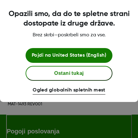
Odmaknite se od drugih oseb, ki nosijo senzorje:
Opazili smo, da do te spletne strani
Da bi zmanjšali morebitne motnje, se do
zaključka seznanjanja z drugimi senzorji
dostopate iz druge države.
oddaljite za več kot 6 metrov. Za seznanjanje
Brez skrbi—poskrbeli smo za vse.
boste morda morali iti na drugo območje, da
boste dovolj oddaljeni od drugih oseb.
Pojdi na
United States (English)
Was this article helpful?
Ostani tukaj
Ogled globalnih spletnih mest
MAT-1493 REV001
Pogoji poslovanja