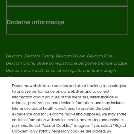
Dodatne informacije
Dexcom, Dexcom Clarity, Dexcom Follow, Dexcom One,
Dexcom Share, Share so registrirane blagovne znamke družbe
Dexcom, Inc. v ZDA ter so lahko registrirane tudi v drugih
državah.
Dexcom's websites use cookies and other tracking technologies
to analyze performance on our websites and to collect
MAT-1493 REV001
information about your use of the websites, which include IP
address, preferences, and device information, and may include
inferences about health conditions. To provide the best
experience and for Dexcom’s marketing purposes, we may share
©
2026 Dexcom, Inc. Vse pravice pridržane.
certain information with social media, advertising and analytics
partners. Select “Accept Cookies” to agree. If you select “Reject
Cookies”, only strictly necessary cookies are placed. By