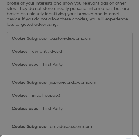
profile of your interests and show you relevant ads on other
sites. They do not store directly personal information, but are
based on uniquely identifying your browser and internet
device. If you do not allow these cookies, you will experience
less targeted advertising.
Targeting
ca.store.dexcom.com
Cookies
dw_dnt
,
dwsid
First Party
jp.provider.dexcom.com
initial_popup3
First Party
provider.dexcom.com