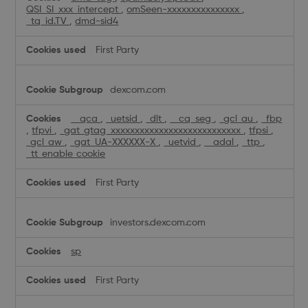
QSI_SI_xxx_intercept
,
omSeen-xxxxxxxxxxxxxxx
,
_tq_id.TV
,
dmd-sid4
First Party
dexcom.com
__qca
,
_uetsid
,
_dlt
,
__cq_seg
,
_gcl_au
,
_fbp
,
tfpvi
,
_gat_gtag_xxxxxxxxxxxxxxxxxxxxxxxxxxx
,
tfpsi
,
_gcl_aw
,
_gat_UA-XXXXXX-X
,
_uetvid
,
__adal
,
_ttp
,
_tt_enable_cookie
First Party
investors.dexcom.com
sp
First Party