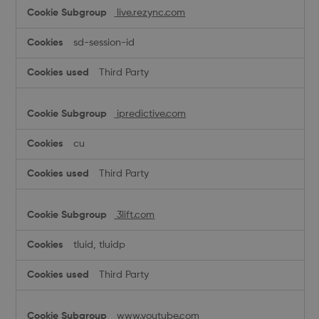
live.rezync.com
sd-session-id
Third Party
ipredictive.com
cu
Third Party
3lift.com
tluid, tluidp
Third Party
www.youtube.com