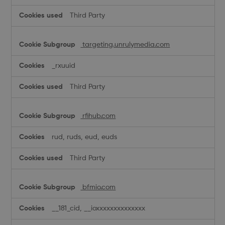
Third Party
targeting.unrulymedia.com
_rxuuid
Third Party
rfihub.com
rud, ruds, eud, euds
Third Party
bfmio.com
__181_cid, __ioxxxxxxxxxxxxxx