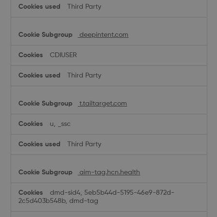
Third Party
deepintent.com
CDIUSER
Third Party
t.tailtarget.com
u, _ssc
Third Party
aim-tag.hcn.health
dmd-sid4, 5eb5b44d-5195-46e9-872d-
2c5d403b548b, dmd-tag