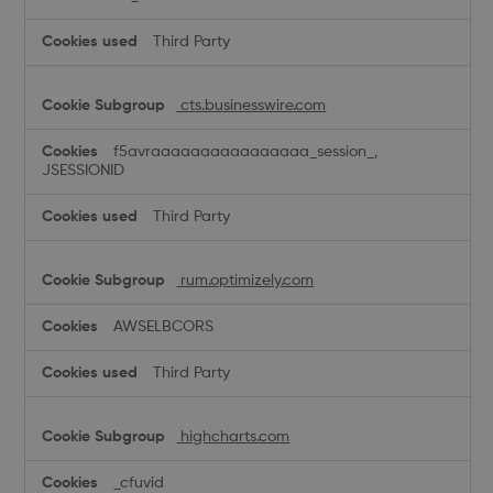
Third Party
cts.businesswire.com
f5avraaaaaaaaaaaaaaaa_session_,
JSESSIONID
Third Party
rum.optimizely.com
AWSELBCORS
Third Party
highcharts.com
_cfuvid