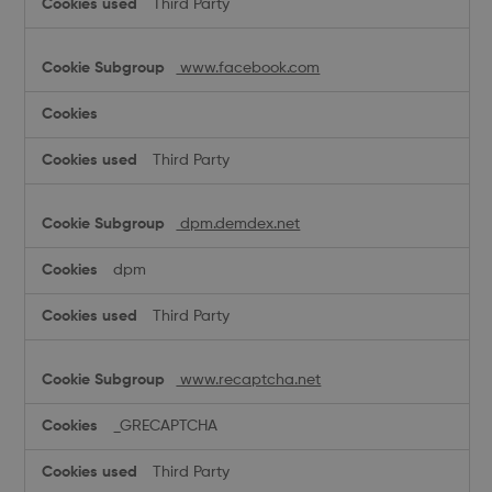
Third Party
www.facebook.com
Third Party
dpm.demdex.net
dpm
Third Party
www.recaptcha.net
_GRECAPTCHA
Third Party