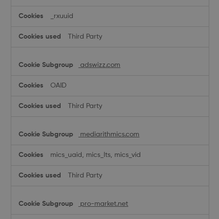
_rxuuid
Third Party
adswizz.com
OAID
Third Party
mediarithmics.com
mics_uaid, mics_lts, mics_vid
Third Party
pro-market.net