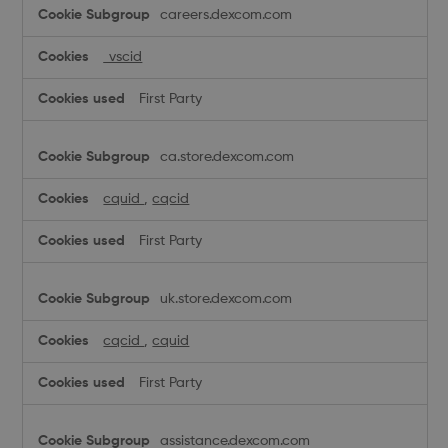
Performance
careers.dexcom.com
Cookies
_vscid
First Party
ca.store.dexcom.com
cquid
,
cqcid
First Party
uk.store.dexcom.com
cqcid
,
cquid
First Party
assistance.dexcom.com