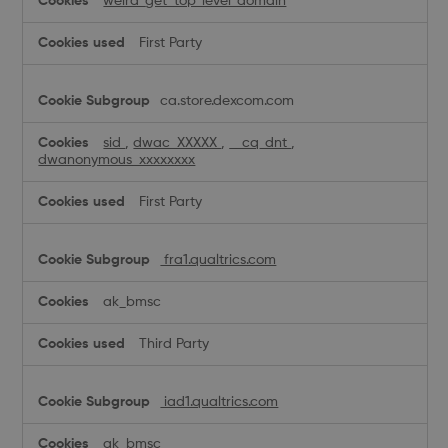
weird_get_top_level_domain
First Party
ca.store.dexcom.com
sid
,
dwac_XXXXX
,
__cq_dnt
,
dwanonymous_xxxxxxxx
First Party
fra1.qualtrics.com
ak_bmsc
Third Party
iad1.qualtrics.com
ak_bmsc