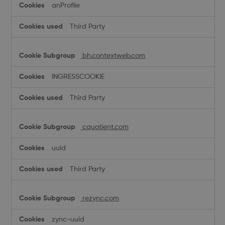
anProfile
Third Party
bh.contextweb.com
INGRESSCOOKIE
Third Party
cquotient.com
uuid
Third Party
rezync.com
zync-uuid