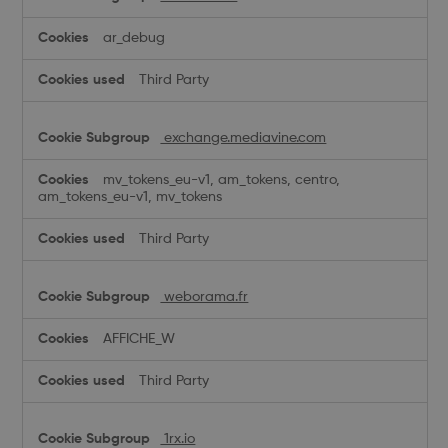
ar_debug
Third Party
exchange.mediavine.com
mv_tokens_eu-v1, am_tokens, centro,
am_tokens_eu-v1, mv_tokens
Third Party
weborama.fr
AFFICHE_W
Third Party
1rx.io