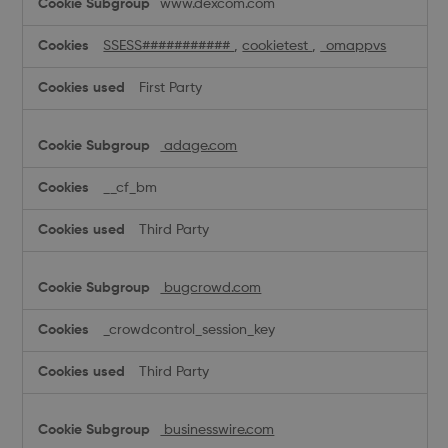
www.dexcom.com
SSESS###########
,
cookietest
,
_omappvs
First Party
adage.com
__cf_bm
Third Party
bugcrowd.com
_crowdcontrol_session_key
Third Party
businesswire.com