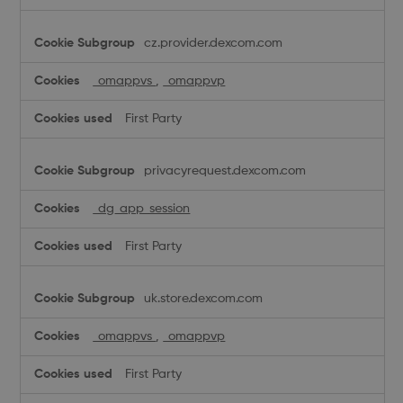
cz.provider.dexcom.com
_omappvs
,
_omappvp
First Party
privacyrequest.dexcom.com
_dg_app_session
First Party
uk.store.dexcom.com
_omappvs
,
_omappvp
First Party