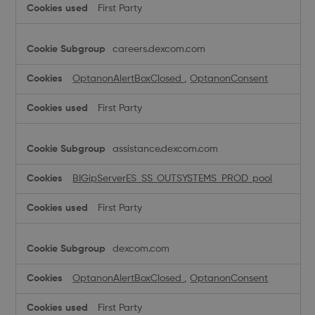
First Party
careers.dexcom.com
OptanonAlertBoxClosed
,
OptanonConsent
First Party
assistance.dexcom.com
BIGipServerES_SS_OUTSYSTEMS_PROD_pool
First Party
dexcom.com
OptanonAlertBoxClosed
,
OptanonConsent
First Party