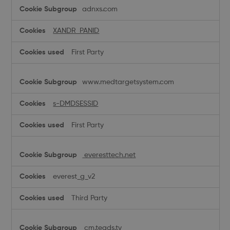
adnxs.com
XANDR_PANID
First Party
www.medtargetsystem.com
s-DMDSESSID
First Party
everesttech.net
everest_g_v2
Third Party
cm.teads.tv