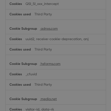
QSI_SI_xxx_intercept
Third Party
adnxs.com
uuid2, receive-cookie-deprecation, anj
Third Party
hsforms.com
_cfuvid
Third Party
media.net
visitor-id, data-rk