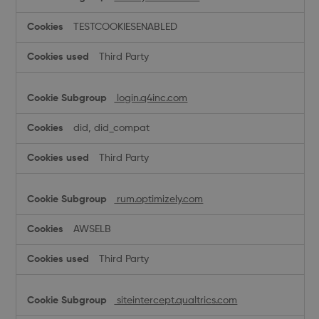
TESTCOOKIESENABLED
Third Party
login.q4inc.com
did, did_compat
Third Party
rum.optimizely.com
AWSELB
Third Party
siteintercept.qualtrics.com