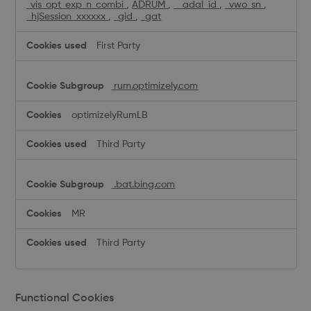
_vis_opt_exp_n_combi
,
ADRUM
,
__adal_id
,
_vwo_sn
,
_hjSession_xxxxxx
,
_gid
,
_gat
First Party
rum.optimizely.com
optimizelyRumLB
Third Party
.bat.bing.com
MR
Third Party
Functional Cookies