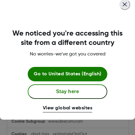
dmd-sid4
,
dmd-tag
First Party
hcp.dexcom.com
We noticed you're accessing this
site from a different country
dmd-sid4
,
dmd-tag
No worries-we've got you covered
First Party
uk.store.dexcom.com
Go to
United States (English)
dw_dnt
,
dwac_XXXXX
,
Stay here
dwanonymous_xxxxxxxx
,
dwsid
First Party
View global websites
www.dexcom.com
dmd-tag
,
optimizelyOptOut
,