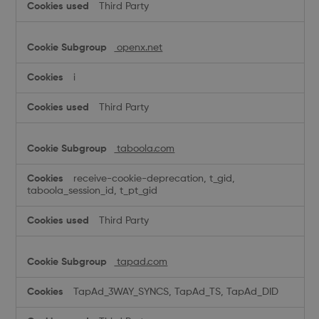
Third Party
openx.net
i
Third Party
taboola.com
receive-cookie-deprecation, t_gid,
taboola_session_id, t_pt_gid
Third Party
tapad.com
TapAd_3WAY_SYNCS, TapAd_TS, TapAd_DID