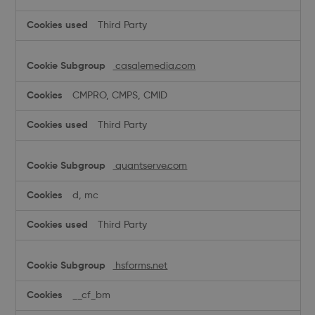
Third Party
casalemedia.com
CMPRO, CMPS, CMID
Third Party
quantserve.com
d, mc
Third Party
hsforms.net
__cf_bm