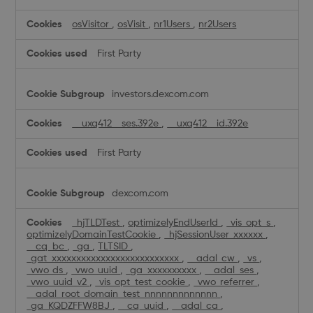
osVisitor
,
osVisit
,
nr1Users
,
nr2Users
First Party
investors.dexcom.com
__uxq412__ses.392e
,
__uxq412__id.392e
First Party
dexcom.com
_hjTLDTest
,
optimizelyEndUserId
,
_vis_opt_s
,
optimizelyDomainTestCookie
,
_hjSessionUser_xxxxxx
,
__cq_bc
,
_ga
,
TLTSID
,
_gat_xxxxxxxxxxxxxxxxxxxxxxxxxx
,
__adal_cw
,
_vs
,
_vwo_ds
,
_vwo_uuid
,
_ga_xxxxxxxxxx
,
__adal_ses
,
_vwo_uuid_v2
,
_vis_opt_test_cookie
,
_vwo_referrer
,
__adal_root_domain_test_nnnnnnnnnnnnn
,
_ga_KQDZFFW8BJ
,
__cq_uuid
,
__adal_ca
,