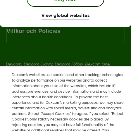
LBL-1000444 Rev001
View global websites
Villkor och Policies
Dexcom, Dexcom Clarity, Dexcom Follow, Dexcom One,
Dexcom Share, Share är varumärken eller registrerade
Dexcom's websites use cookies and other tracking technologies
varumärken i USA och kan vara det i andra länder.
to analyze performance on our websites and to collect
information about your use of the websites, which include IP
address, preferences, and device information, and may include
LBL-1000444 Rev001
inferences about health conditions. To provide the best
experience and for Dexcom’s marketing purposes, we may share
certain information with social media, advertising and analytics
partners. Select “Accept Cookies” to agree. If you select “Reject
©
2026 Dexcom, Inc. Med ensamrätt.
Cookies”, only strictly necessary cookies are placed. By
rejecting cookies, you may not have full functionality of the
website or additional services that may be offered. Your