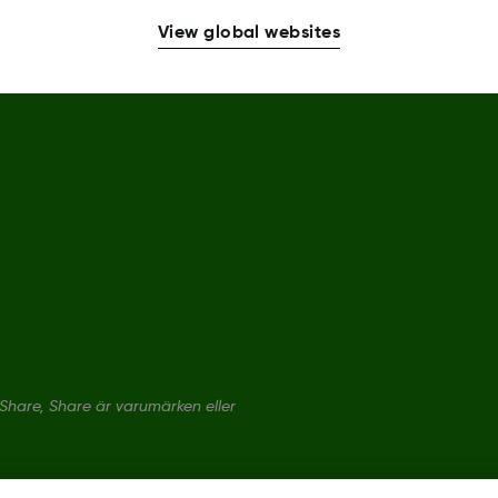
View global websites
hare, Share är varumärken eller