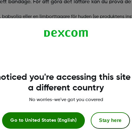
ett bandage. För att göra det lättare kan du prova de 
x. babyolja eller en limborttagare för huden (se produktens ins
n med våtservetter för borttagning av klister från huden.
, i samma riktning som din hårväxt
 lappen för att dra bort den från huden
oticed you're accessing this site
a different country
No worries-we've got you covered
Stay here
Go to
United States (English)