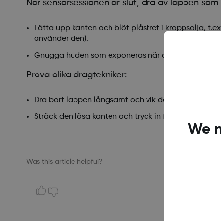
När sensorsessionen är slut, dra av lappen som 
Lätta upp kanten och blöt plåstret i kroppsolja, t.e
använder den).
Gnugga huden som exponeras när du drar bort lappe
Prova olika dragtekniker:
Dra bort lappen långsamt och vik den över sig själv
Sträck den lösa kanten och tryck in fingrarna under
We n
Was this article helpful?