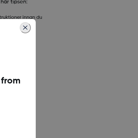
här tipsen:
truktioner innan du
 from