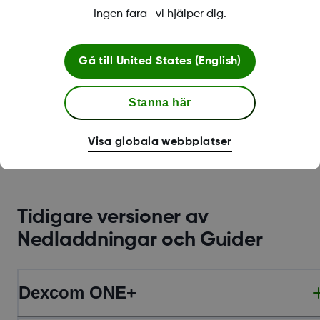
VIDEO
Ingen fara—vi hjälper dig.
Visa video
Gå till
United States (English)
Visa mer
Stanna här
Visa globala webbplatser
Tidigare versioner av
Nedladdningar och Guider
Dexcom ONE+