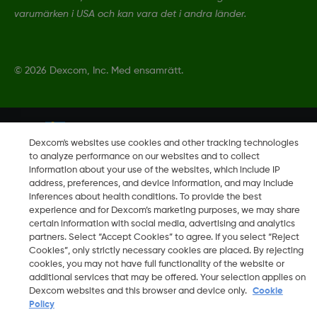
varumärken i USA och kan vara det i andra länder.
©
2026 Dexcom, Inc. Med ensamrätt.
Ändra region
SE
Dexcom's websites use cookies and other tracking technologies
to analyze performance on our websites and to collect
information about your use of the websites, which include IP
address, preferences, and device information, and may include
inferences about health conditions. To provide the best
experience and for Dexcom’s marketing purposes, we may share
certain information with social media, advertising and analytics
partners. Select “Accept Cookies” to agree. If you select “Reject
Cookies”, only strictly necessary cookies are placed. By rejecting
cookies, you may not have full functionality of the website or
additional services that may be offered. Your selection applies on
Dexcom websites and this browser and device only.
Cookie
Policy