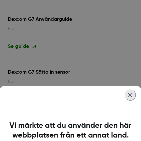
Dexcom G7 Användarguide
PDF
Se guide
Dexcom G7 Sätta in sensor
PDF
Se guide
Vi märkte att du använder den här
Dexcom G6 Översikt Android
mmol/L
webbplatsen från ett annat land.