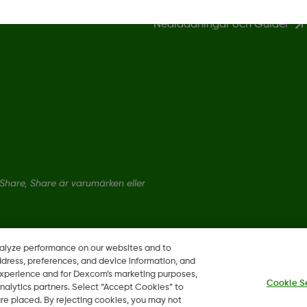
Nedladdningar och Guider
hare, Share är varumärken eller
nalyze performance on our websites and to
ddress, preferences, and device information, and
 experience and for Dexcom’s marketing purposes,
Cookie S
nalytics partners. Select “Accept Cookies” to
 are placed. By rejecting cookies, you may not