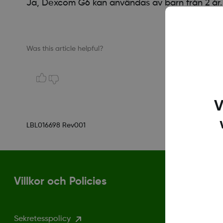
Ja, Dexcom G6 kan användas av barn från 2 år.
Was this article helpful?
V
LBL016698 Rev001
Villkor och Policies
Sekretesspolicy