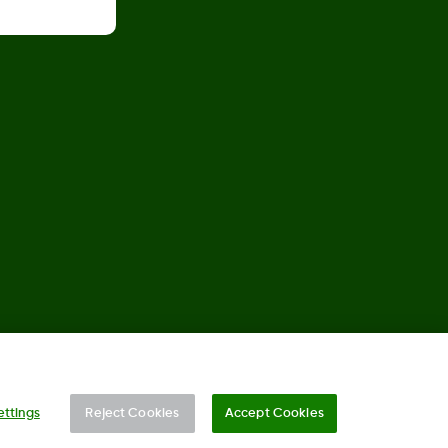
©
2026 Dexcom, Inc. Med ensamrätt.
ettings
Reject Cookies
Accept Cookies