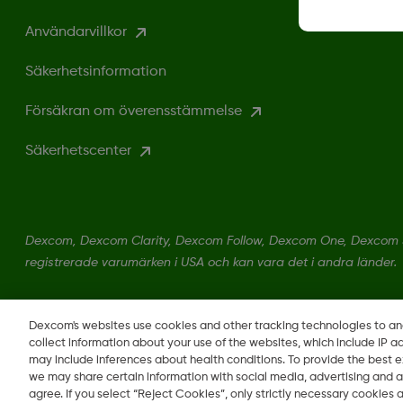
Användarvillkor
Säkerhetsinformation
Försäkran om överensstämmelse
Säkerhetscenter
Dexcom, Dexcom Clarity, Dexcom Follow, Dexcom One, Dexcom S
registrerade varumärken i USA och kan vara det i andra länder.
LBL016698 Rev001
Dexcom's websites use cookies and other tracking technologies to a
collect information about your use of the websites, which include IP a
may include inferences about health conditions. To provide the best
we may share certain information with social media, advertising and a
agree. If you select “Reject Cookies”, only strictly necessary cookies