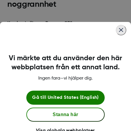
noggrannhet
Kan jag kalibrera Dexcom G7?
Kalibrering behövs inte. Om du vill kalibrera kan du
logga det som en händelse i G7-appen på din
smartenhet.
Vi märkte att du använder den här
Läs mer
webbplatsen från ett annat land.
Ingen fara—vi hjälper dig.
Vanliga aktiviteter med
Gå till
United States (English)
Dexcom CGM
Stanna här
Kan jag bära Dexcom G7 genom säkerhetskontroller
på flygplatsen eller när jag flyger?
Visa globala webbplatser