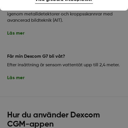
Du kan bära din Dexcom G7-sensor när du går
igenom metalldetektorer och kroppsskannrar med
avancerad bildteknik (AIT).
Läs mer
Får min Dexcom G7 bli våt?
Efter insättning är sensorn vattentät upp till 2,4 meter.
Läs mer
Hur du använder Dexcom
CGM-appen