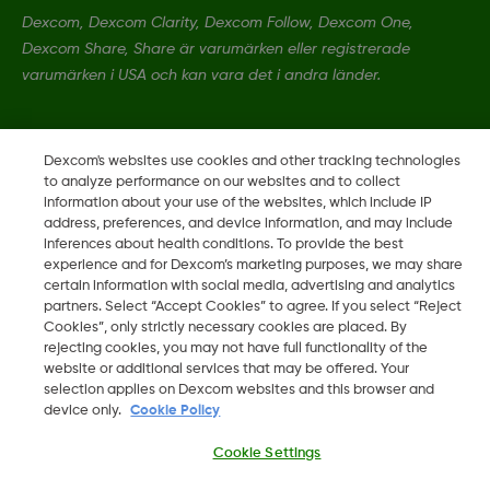
Dexcom, Dexcom Clarity, Dexcom Follow, Dexcom One,
Dexcom Share, Share är varumärken eller registrerade
varumärken i USA och kan vara det i andra länder.
Dexcom's websites use cookies and other tracking technologies
©
2026 Dexcom, Inc. Med ensamrätt.
to analyze performance on our websites and to collect
information about your use of the websites, which include IP
address, preferences, and device information, and may include
inferences about health conditions. To provide the best
Ändra region
experience and for Dexcom’s marketing purposes, we may share
SE
certain information with social media, advertising and analytics
partners. Select “Accept Cookies” to agree. If you select “Reject
Cookies”, only strictly necessary cookies are placed. By
rejecting cookies, you may not have full functionality of the
website or additional services that may be offered. Your
selection applies on Dexcom websites and this browser and
device only.
Cookie Policy
Cookie Settings