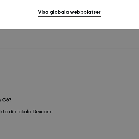
ation.
Visa globala webbplatser
m G6?
kta din lokala Dexcom-