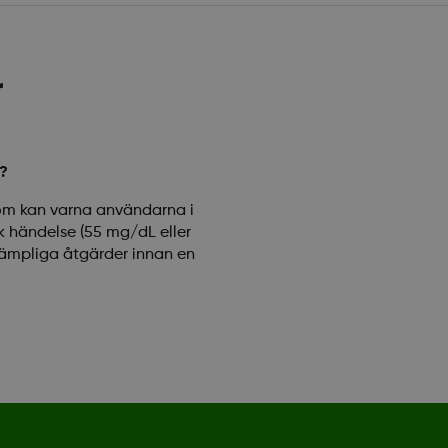
r
?
som kan varna användarna i
sk händelse (55 mg/dL eller
 lämpliga åtgärder innan en