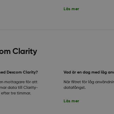
Läs mer
om Clarity
med Dexcom Clarity?
Vad är en dag med låg a
en mottagare för att
När filtret för låg använ
r data till Clarity-
datafångst.
 efter tre timmar.
Läs mer