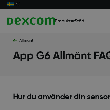
SE
Produkter
Stöd
Allmänt
App G6 Allmänt FA
Hur du använder din senso