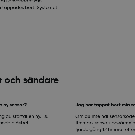
å att användare kan
n tappades bort. Systemet
or och sändare
n ny sensor?
Jag har tappat bort min s
g du startar en ny. Du
Om du inte har sensorkoden
ande plåstret.
timmars sensoruppvärmning 
fjärde gång 12 timmar efte