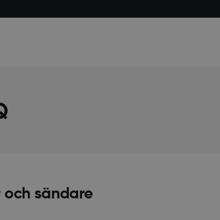
Q
r och sändare