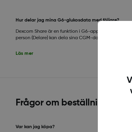
Hur delar jag mina G6-glukosdata med följare?
Dexcom Share är en funktion i G6-appen som möjliggö
person (Delare) kan dela sina CGM-data med en annan
Läs mer
V
Frågor om beställning och 
Var kan jag köpa?