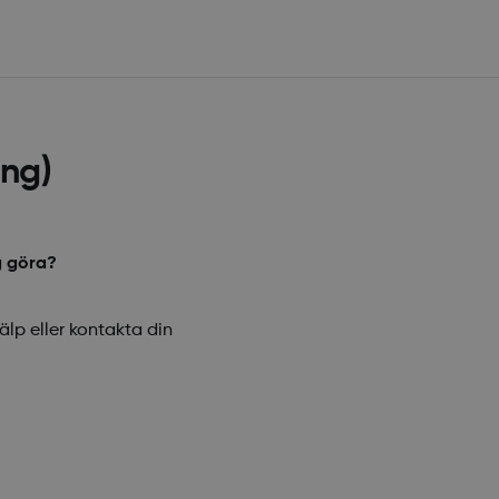
ing)
g göra?
lp eller kontakta din