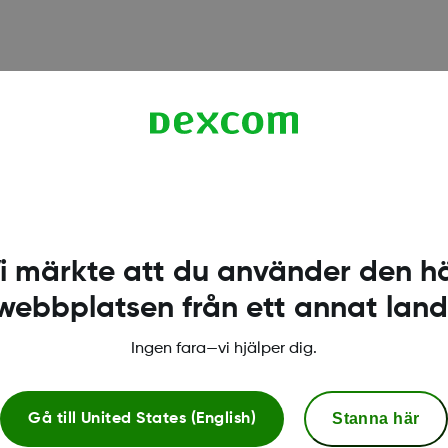
r fjärrövervakning. En
 person (Följare).
i märkte att du använder den h
webbplatsen från ett annat land
leverans
Ingen fara—vi hjälper dig.
Stanna här
Gå till
United States (English)