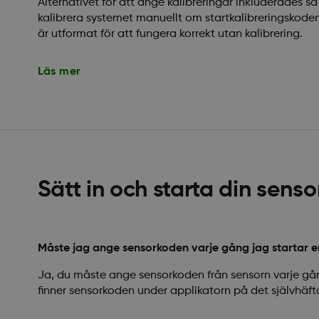
Alternativet för att ange kalibreringar inkluderades s
kalibrera systemet manuellt om startkalibreringskode
är utformat för att fungera korrekt utan kalibrering.
Läs mer
Sätt in och starta din sens
Måste jag ange sensorkoden varje gång jag startar e
Ja, du måste ange sensorkoden från sensorn varje gån
finner sensorkoden under applikatorn på det självhäft