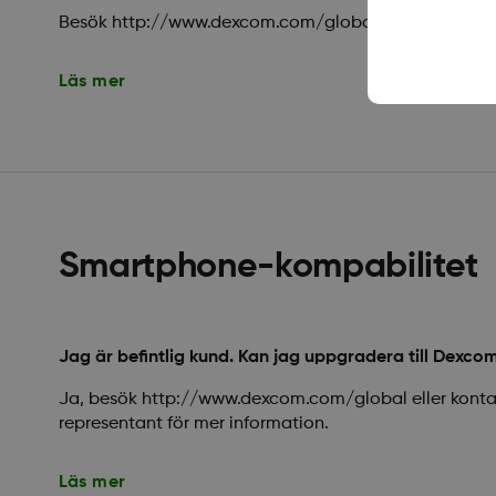
Besök http://www.dexcom.com/global för mer inform
Läs mer
Smartphone-kompabilitet
Jag är befintlig kund. Kan jag uppgradera till Dexco
Ja, besök http://www.dexcom.com/global eller konta
representant för mer information.
Läs mer