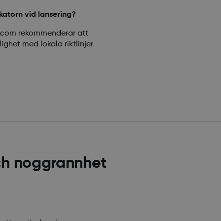
atorn vid lansering?
excom rekommenderar att
ghet med lokala riktlinjer
ch noggrannhet