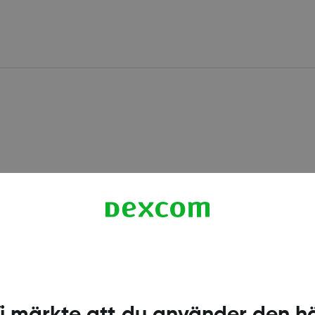
Hur långt tillbaka kan jag
tandardiserad
All information som laddas 
Center (IDC).
produkten är tillgänglig f
Läs mer
i märkte att du använder den h