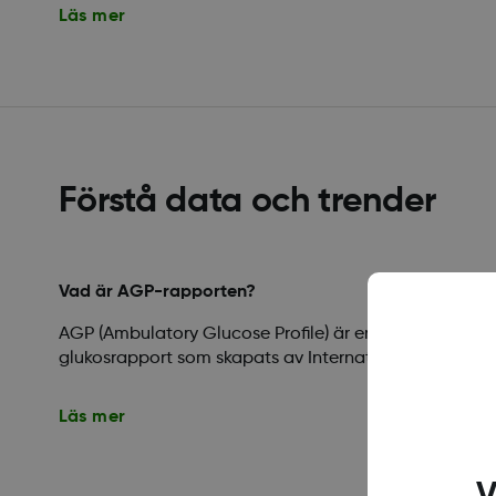
Läs mer
Förstå data och trender
Vad är AGP-rapporten?
AGP (Ambulatory Glucose Profile) är en licensierad, s
glukosrapport som skapats av International Diabetes 
Läs mer
V