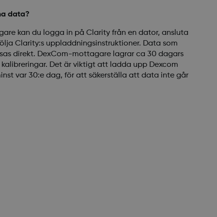
na data?
re kan du logga in på Clarity från en dator, ansluta
lja Clarity:s uppladdningsinstruktioner. Data som
isas direkt. DexCom-mottagare lagrar ca 30 dagars
alibreringar. Det är viktigt att ladda upp Dexcom
inst var 30:e dag, för att säkerställa att data inte går