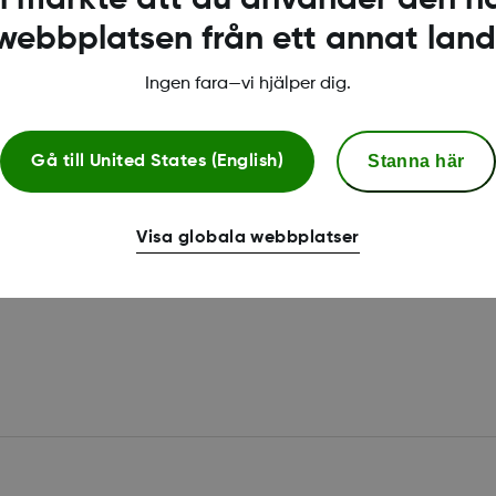
webbplatsen från ett annat land
Ingen fara—vi hjälper dig.
ch kompatibla appar
Stanna här
Gå till
United States (English)
 Dexcom Clarity?
Visa globala webbplatser
hörigheter för att
 lokala IT-support om du