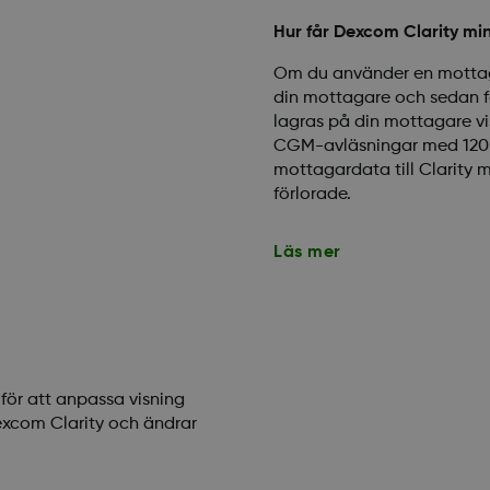
Hur får Dexcom Clarity mi
Om du använder en mottaga
din mottagare och sedan fö
lagras på din mottagare v
CGM-avläsningar med 120 k
mottagardata till Clarity m
förlorade.
Läs mer
 för att anpassa visning
excom Clarity och ändrar