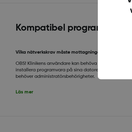
Kompatibel programvara o
Vilka nätverkskrav måste mottagningar känna till för
OBS! Klinikens användare kan behöva administratörsbe
installera programvara på sina datorer. Kontakta din
behöver administratörsbehörigheter.
Läs mer