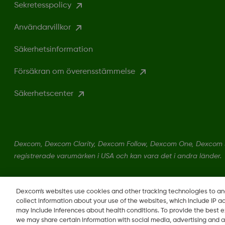
Sekretesspolicy
Användarvillkor
Säkerhetsinformation
Försäkran om överensstämmelse
Säkerhetscenter
Dexcom, Dexcom Clarity, Dexcom Follow, Dexcom One, Dexcom S
registrerade varumärken i USA och kan vara det i andra länder.
Dexcom's websites use cookies and other tracking technologies to a
collect information about your use of the websites, which include IP a
may include inferences about health conditions. To provide the best
we may share certain information with social media, advertising and a