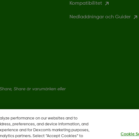
Kompatibilitet
Nedladdningar och Guider
hare, Share är varumärken eller
nalyze performance on our websites and to
ddress, preferences, and device information, and
 experience and for Dexcom’s marketing purposes,
Cookie S
nalytics partners. Select “Accept Cookies” to