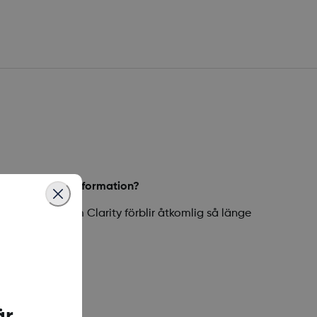
 komma åt min information?
upp till Dexcom Clarity förblir åtkomlig så länge
ör användning.
är