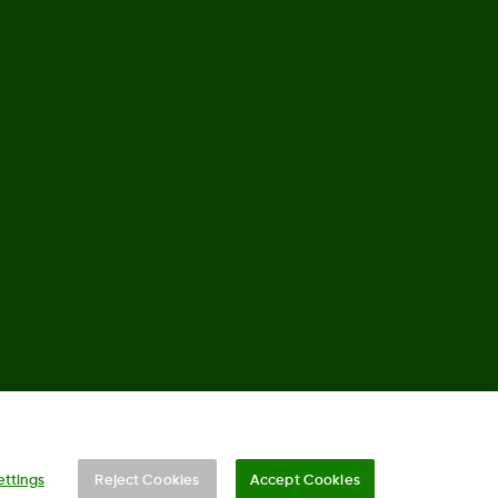
©
2026 Dexcom, Inc. Med ensamrätt.
ettings
Reject Cookies
Accept Cookies