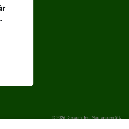
är
.
©
2026 Dexcom, Inc. Med ensamrätt.