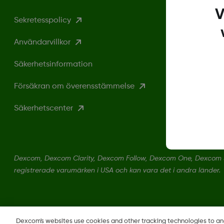
V
Sekretesspolicy
Användarvillkor
Säkerhetsinformation
Försäkran om överensstämmelse
Säkerhetscenter
Dexcom, Dexcom Clarity, Dexcom Follow, Dexcom One, Dexcom S
registrerade varumärken i USA och kan vara det i andra länder.
Dexcom's websites use cookies and other tracking technologies to a