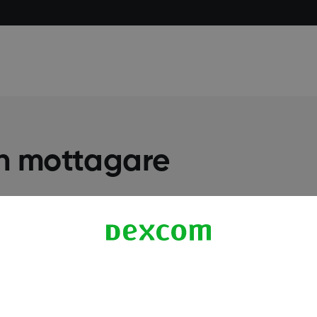
n mottagare
Mer information