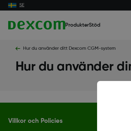
SE
Produkter
Stöd
Hur du använder ditt Dexcom CGM-system
Hur du använder di
Villkor och Policies