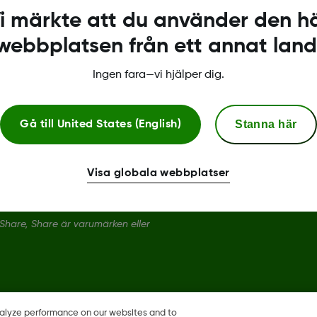
i märkte att du använder den h
Kompatibilitet
webbplatsen från ett annat land
Nedladdningar och Guider
Ingen fara—vi hjälper dig.
Stanna här
Gå till
United States (English)
Visa globala webbplatser
hare, Share är varumärken eller
nalyze performance on our websites and to