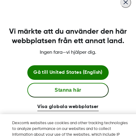
beroende på din insulinpump, penna eller andra
anslutna enheter.
Vi märkte att du använder den här
Was this article helpful?
webbplatsen från ett annat land.
Ingen fara—vi hjälper dig.
Villkor och Policies
Gå till
United States (English)
Stanna här
Mer information
Visa globala webbplatser
Dexcom's websites use cookies and other tracking technologies
to analyze performance on our websites and to collect
Dexcom, Dexcom Clarity, Dexcom Follow, Dexcom One,
information about your use of the websites, which include IP