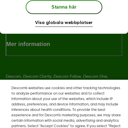
Stanna här
Villkor och Policies
Visa globala webbplatser
Mer information
Dexcom, Dexcom Clarity, Dexcom Follow, Dexcom One,
Dexcom Share, Share är varumärken eller registrerade
Dexcom's websites use cookies and other tracking technologies
varumärken i USA och kan vara det i andra länder.
to analyze performance on our websites and to collect
information about your use of the websites, which include IP
address, preferences, and device information, and may include
LBL014350 Rev 004
inferences about health conditions. To provide the best
experience and for Dexcom’s marketing purposes, we may share
certain information with social media, advertising and analytics
partners. Select “Accept Cookies” to agree. If you select “Reject
©
2026 Dexcom, Inc. Med ensamrätt.