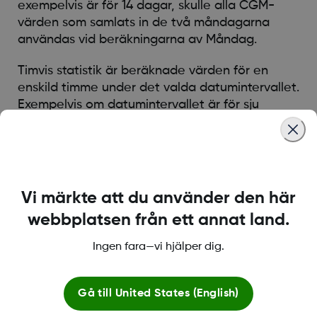
exempelvis är för 14 dagar, skulle alla CGM-
värden som samlats in de två måndagarna
användas vid beräkningarna av Måndag.
Timvis statistik är beräknade värden för en
enskild timme under det valda datumintervallet.
Exempelvis om datumintervallet är för sju
dagar, skulle alla CGM-värden som samlats in
för varje enskild timme för var och en av de sju
dagarna användas i beräkningarna
Vi märkte att du använder den här
Was this article helpful?
webbplatsen från ett annat land.
Ingen fara—vi hjälper dig.
Gå till
United States (English)
LBL014350 Rev 004