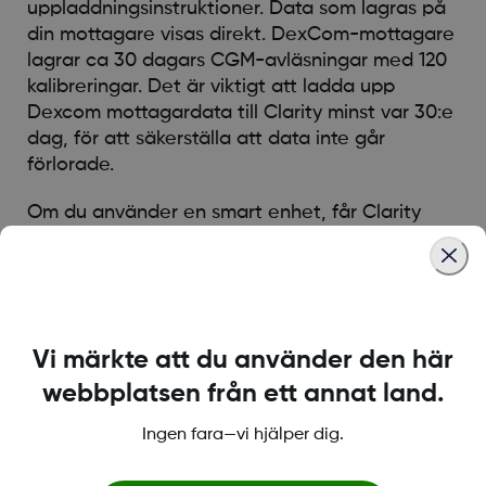
uppladdningsinstruktioner. Data som lagras på
din mottagare visas direkt. DexCom-mottagare
lagrar ca 30 dagars CGM-avläsningar med 120
kalibreringar. Det är viktigt att ladda upp
Dexcom mottagardata till Clarity minst var 30:e
dag, för att säkerställa att data inte går
förlorade.
Om du använder en smart enhet, får Clarity
dina data automatiskt från molnet, och dessa
visas i Clarity ca 3 timmar senare. Detta innebär
att med ett smart enhetssystem, är de senaste
uppgifterna som du ser i Clarity minst tre
timmar gamla.
Vi märkte att du använder den här
webbplatsen från ett annat land.
Was this article helpful?
Ingen fara—vi hjälper dig.