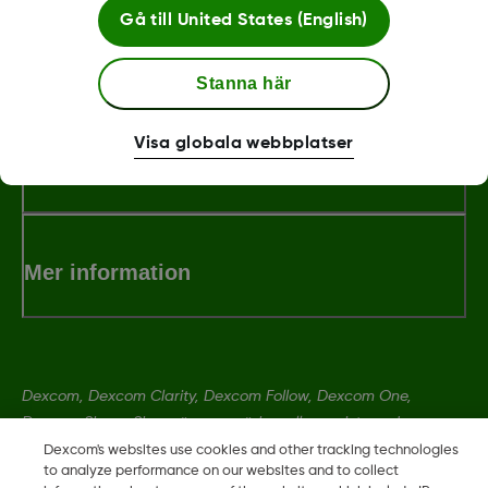
Gå till
United States (English)
LBL014350 Rev 004
Stanna här
Visa globala webbplatser
Villkor och Policies
Mer information
Dexcom, Dexcom Clarity, Dexcom Follow, Dexcom One,
Dexcom Share, Share är varumärken eller registrerade
varumärken i USA och kan vara det i andra länder.
Dexcom's websites use cookies and other tracking technologies
to analyze performance on our websites and to collect