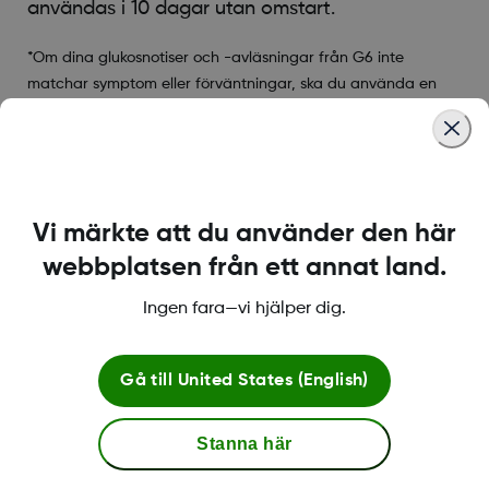
användas i 10 dagar utan omstart.
*Om dina glukosnotiser och -avläsningar från G6 inte
matchar symptom eller förväntningar, ska du använda en
blodglukosmätare för att fatta behandlingsbeslut.
Was this article helpful?
Vi märkte att du använder den här
webbplatsen från ett annat land.
Ingen fara—vi hjälper dig.
LBL016698 Rev001
Gå till
United States (English)
Villkor och Policies
Stanna här