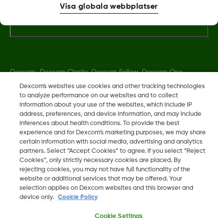
Visa globala webbplatser
Mer information
Dexcom, Dexcom Clarity, Dexcom Follow, Dexcom One,
Dexcom Share, Share är varumärken eller registrerade
Dexcom's websites use cookies and other tracking technologies
varumärken i USA och kan vara det i andra länder.
to analyze performance on our websites and to collect
information about your use of the websites, which include IP
address, preferences, and device information, and may include
inferences about health conditions. To provide the best
LBL016698 Rev001
experience and for Dexcom’s marketing purposes, we may share
certain information with social media, advertising and analytics
partners. Select “Accept Cookies” to agree. If you select “Reject
©
2026 Dexcom, Inc. Med ensamrätt.
Cookies”, only strictly necessary cookies are placed. By
rejecting cookies, you may not have full functionality of the
website or additional services that may be offered. Your
selection applies on Dexcom websites and this browser and
device only.
Cookie Policy
Ändra region
SE
Cookie Settings