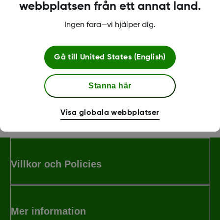
webbplatsen från ett annat land.
*Smartenhet säljs separat. För att se en lista över kompatibla
enheter, besök
dexcom.com/compatibility
.
Ingen fara—vi hjälper dig.
Gå till
United States (English)
Was this article helpful?
Stanna här
Visa globala webbplatser
MAT-1802
Villkor och Policies
Mer information