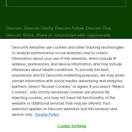
Dexcom, Dexcom Clarity, Dexcom Follow, Dexcom One,
Dexcom Share, Share är varumärken eller registrerade
varumärken i USA och kan vara det i andra länder.
Dexcom's websites use cookies and other tracking technologies
to analyze performance on our websites and to collect
information about your use of the websites, which include IP
MAT-1802
address, preferences, and device information, and may include
inferences about health conditions. To provide the best
experience and for Dexcom’s marketing purposes, we may share
©
2026 Dexcom, Inc. Med ensamrätt.
certain information with social media, advertising and analytics
partners. Select “Accept Cookies” to agree. If you select “Reject
Cookies”, only strictly necessary cookies are placed. By
rejecting cookies, you may not have full functionality of the
website or additional services that may be offered. Your
Ändra region
SE
selection applies on Dexcom websites and this browser and
device only.
Cookie Policy
Cookie Settings