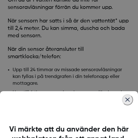
sensoravläsningar förrän du kommer upp.
När sensorn har satts i så är den vattentät* upp
till 2,4 meter. Du kan simma, duscha och bada
med sensorn.
När din sensor återansluter till
smartklocka/telefon:
Upp till 24 timmar av missade sensoravläsningar
kan fyllas i på trendgrafen i din telefonapp eller
mottagare.
Upp till 6 timmar av missade sensoravläsningar kan
fyllas i på trendgrafen i din klockas app.
Häftan sitter kvar längre om den hålls torr. Mer
information finns i avsnittet om Häftan i kapitlet
om felsökning i Användarguiden.
Vi märkte att du använder den här