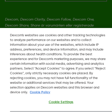
Dexcom, Dexcom Clarity, Dexcom Follow, Dexcom One,
Dexcom Share, Share är varumärken eller registrerade
varumärken i USA och kan vara det i andra länder.
Dexcom's websites use cookies and other tracking technologies
to analyze performance on our websites and to collect
information about your use of the websites, which include IP
MAT-1802
address, preferences, and device information, and may include
inferences about health conditions. To provide the best
experience and for Dexcom’s marketing purposes, we may share
©
2026 Dexcom, Inc. Med ensamrätt.
certain information with social media, advertising and analytics
partners. Select “Accept Cookies” to agree. If you select “Reject
Cookies”, only strictly necessary cookies are placed. By
rejecting cookies, you may not have full functionality of the
website or additional services that may be offered. Your
Ändra region
SE
selection applies on Dexcom websites and this browser and
device only.
Cookie Policy
Cookie Settings