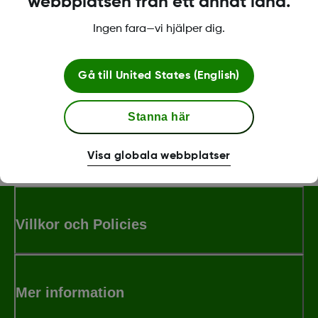
webbplatsen från ett annat land.
* Dexcom G7-sensorn är vattentät ned 2,4 meters vattendjup
i upp till 24 timmar när den är korrekt insatt
Ingen fara—vi hjälper dig.
Was this article helpful?
Gå till
United States (English)
Stanna här
Visa globala webbplatser
MAT-1802
Villkor och Policies
Mer information