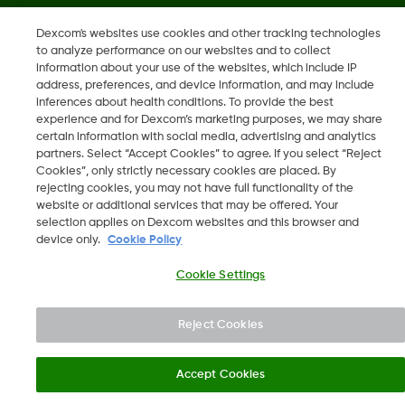
Dexcom's websites use cookies and other tracking technologies
to analyze performance on our websites and to collect
LBL-1005393 Rev001
information about your use of the websites, which include IP
address, preferences, and device information, and may include
inferences about health conditions. To provide the best
©
2026 Dexcom, Inc. Med ensamrätt.
experience and for Dexcom’s marketing purposes, we may share
certain information with social media, advertising and analytics
partners. Select “Accept Cookies” to agree. If you select “Reject
Cookies”, only strictly necessary cookies are placed. By
Ändra region
rejecting cookies, you may not have full functionality of the
SE
website or additional services that may be offered. Your
selection applies on Dexcom websites and this browser and
device only.
Cookie Policy
Cookie Settings
Reject Cookies
Accept Cookies