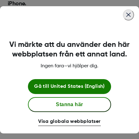
iPhone.
Gå till Inställningar.
Tryck på Allmänt.
Tryck på Programuppdatering.
Vi märkte att du använder den här
Stäng av Automatiska uppdateringar.
webbplatsen från ett annat land.
Android.
Ingen fara—vi hjälper dig.
Tryck på Inställningar.
Tryck på Programuppdatering.
Gå till
United States (English)
Tryck på kugghjulet.
Tryck på Automatisk nedladdning och installering.
Stanna här
Tryck på Tillåt inte.
Visa globala webbplatser
Was this article helpful?