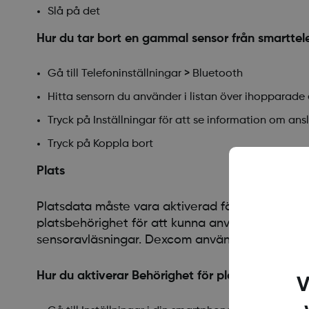
Slå på det
Hur du tar bort en gammal sensor från smarttel
Gå till Telefoninställningar > Bluetooth
Hitta sensorn du använder i listan över ihopparad
Tryck på Inställningar för att se information om ans
Tryck på Koppla bort
Plats
Platsdata måste vara aktiverad för att använda
platsbehörighet för att kunna använda Bluetooth
sensoravläsningar. Dexcom använder inte denna 
Hur du aktiverar Behörighet för platsdata
V