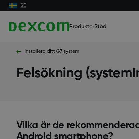
SE
Produkter
Stöd
Installera ditt G7 system
Felsökning (systemIn
Vilka är de rekommenderad
Android smartphone?