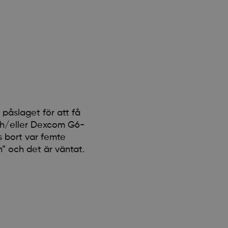
påslaget för att få
ch/eller Dexcom G6-
s bort var femte
” och det är väntat.