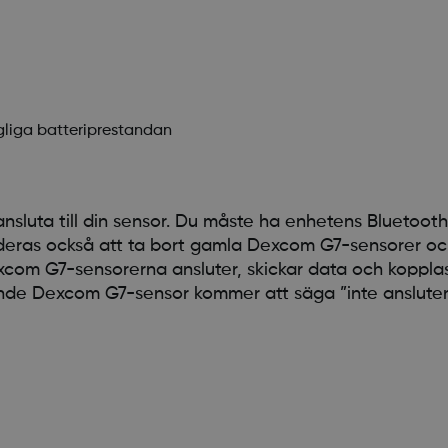
ngliga batteriprestandan
luta till din sensor. Du måste ha enhetens Bluetooth 
deras också att ta bort gamla Dexcom G7-sensorer o
xcom G7-sensorerna ansluter, skickar data och koppla
ande Dexcom G7-sensor kommer att säga ”inte ansluten