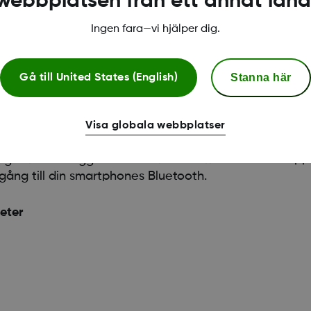
webbplatsen från ett annat land
Ingen fara—vi hjälper dig.
Stanna här
Gå till
United States (English)
Visa globala webbplatser
righet för närliggande enheter för att Dexcom G7-app
lgång till din smartphones Bluetooth.
eter