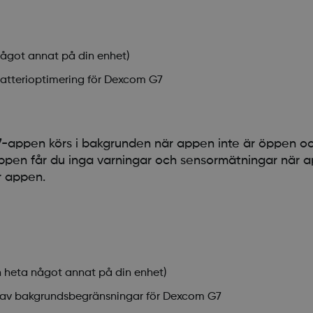
 något annat på din enhet)
 batterioptimering för Dexcom G7
appen körs i bakgrunden när appen inte är öppen och
ppen får du inga varningar och sensormätningar när a
r appen.
n heta något annat på din enhet)
ga av bakgrundsbegränsningar för Dexcom G7