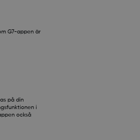
com G7-appen är
as på din
gsfunktionen i
-appen också