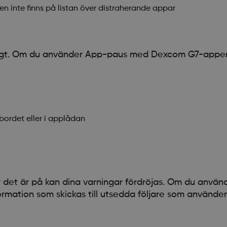
n inte finns på listan över distraherande appar
fälligt. Om du använder App-paus med Dexcom G7-appen
ordet eller i applådan
r det är på kan dina varningar fördröjas. Om du använ
rmation som skickas till utsedda följare som använd