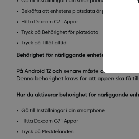
Gå till Inställningar i din smartphone
Bekräfta att enhetens platsdata är påslagen
Hitta Dexcom G7 i Appar
Tryck på Behörighet för platsdata
Tryck på Tillåt alltid
Behörighet för närliggande enheter
På Android 12 och senare måste du tillåta behö
Denna behörighet krävs för att appen ska få til
Hur du aktiverar behörighet för närliggande enh
Gå till Inställningar i din smartphone
Hitta Dexcom G7 i Appar
Tryck på Meddelanden