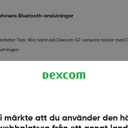
efonens Bluetooth-anslutningar
e enheter Tips: Alla namn på Dexcom G7-sensorer börjar med
lutningen
 Bluetooth. Android kräver att du alltid ger Dexcom 
. Om du inte aktiverar platsdata så får du inga varnin
behörighet för att spåra din position.
i märkte att du använder den h