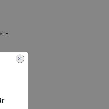
 DXCM
G7-appen
gar eller
är